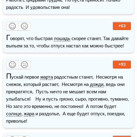
радость  И удовольствие она!
+63
Г
оворят, что быстрая 
лошадь
 скорее станет. Так давайте 
выпьем за то, чтобы отпуск настал как можно быстрее!
+93
П
ускай первое 
марта
 радостным станет,  Несмотря на 
снежок, который растает,  Несмотря на 
дожди
, ведь они 
прекратятся,  Пусть ничто не мешает всем нам 
улыбаться!    Ну и пусть грязно, сыро, противно, туманно,  
Но зато это временно, не постоянно!  А потом будет 
солнце
, 
жара
 и раздолье,  А еще будет отпуск, поездки, 
приволье!