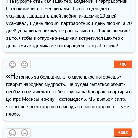
Н
а 
курорте
 отдыхали шахтер, академик и партработник. 
Познакомились с женщинами. Шахтер один день 
ухаживал, двадцать дней любил; академик 20 дней 
ухаживал, 1 день любил; партработник 1 день любил, а 20 
дней упрашивал никому не рассказывать.  Так выпьем же 
за то, чтобы в отпуске 
женщинам
 встретился шахтер с 
деньгами
 академика и конспирацией партработника!
+86
«Н
е гонись за большим, а то маленькое потеряешь», — 
говорит народная 
мудрость
. Не будем пытаться объять 
необъятное и желать тебе отпуска на Канарах, квартиры в 
центре Москвы и 
жену
—фотомодель. Мы выпьем за то, 
чтобы все было хорошо в меру, а то много хорошо — уже 
плохо.
+362