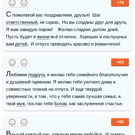
+70
С
 помолвкой вас поздравляем, друзья!  Шаг 
ответственный
, не скрою,  Но вы созданы друг для друга,  
Я вам завидую порою!    Желаю сладких долгих дней,  
Пусть будет в 
жизни
 всё отлично,  Хороших и послушных 
вам 
детей
,  И отпуск проводить красиво и романтично! 
+65
Л
юбимая 
подруга
, я желаю тебе семейного благополучия 
и душевной гармонии. Я желаю тебе уютного дома и 
совместных планов на отпуск. И еще твердой 
уверенности, в том , что у тебя самая лучшая семья, а 
твой 
муж
, послан тебе 
Богом
, как заслуженное счастье.
+86
В
дыхай каждый час, каждым мигом любуйся,  И думать 