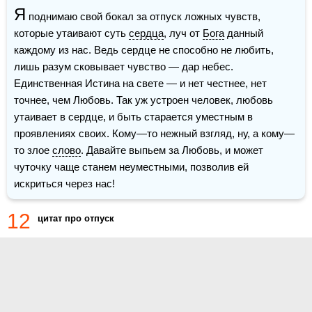
Я
 поднимаю свой бокал за отпуск ложных чувств, 
которые утаивают суть 
сердца
, луч от 
Бога
 данный 
каждому из нас. Ведь сердце не способно не любить, 
лишь разум сковывает чувство — дар небес. 
Единственная Истина на свете — и нет честнее, нет 
точнее, чем Любовь. Так уж устроен человек, любовь 
утаивает в сердце, и быть старается уместным в 
проявлениях своих. Кому—то нежный взгляд, ну, а кому—
то злое 
слово
. Давайте выпьем за Любовь, и может 
чуточку чаще станем неуместными, позволив ей 
искриться через нас!
12
цитат про отпуск