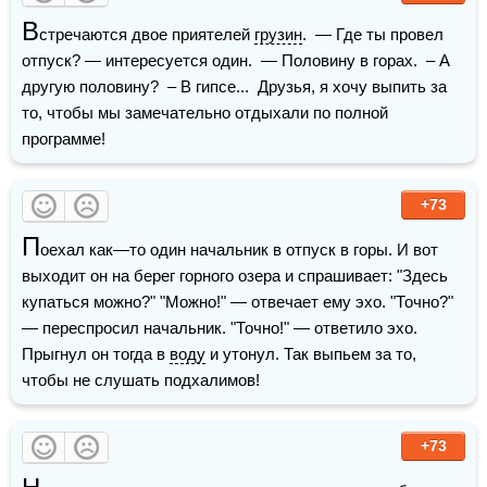
В
стречаются двое приятелей 
грузин
.  — Где ты провел 
отпуск? — интересуется один.  — Половину в горах.  – А 
другую половину?  – В гипсе...  Друзья, я хочу выпить за 
то, чтобы мы замечательно отдыхали по полной 
программе!
+73
П
оехал как—то один начальник в отпуск в горы. И вот 
выходит он на берег горного озера и спрашивает: "Здесь 
купаться можно?" "Можно!" — отвечает ему эхо. "Точно?" 
— переспросил начальник. "Точно!" — ответило эхо. 
Прыгнул он тогда в 
воду
 и утонул. Так выпьем за то, 
чтобы не слушать подхалимов!
+73