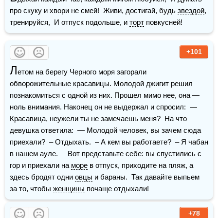
про скуку и хвори не смей!  Живи, достигай, будь 
звездой
, 
тренируйся,  И отпуск подольше, и 
торт
 повкусней!
+101
Л
етом на берегу Черного моря загорали 
обворожительные красавицы. Молодой джигит решил 
познакомиться с одной из них. Прошел мимо нее, она — 
ноль внимания. Наконец он не выдержал и спросил:  — 
Красавица, неужели ты не замечаешь меня?  На что 
девушка ответила:  — Молодой человек, вы зачем сюда 
приехали?  – Отдыхать.  – А кем вы работаете?  – Я чабан 
в нашем ауле.  – Вот представьте себе: вы спустились с 
гор и приехали на 
море
 в отпуск, приходите на пляж, а 
здесь бродят одни 
овцы
 и бараны.  Так давайте выпьем 
за то, чтобы 
женщины
 почаще отдыхали!
+78