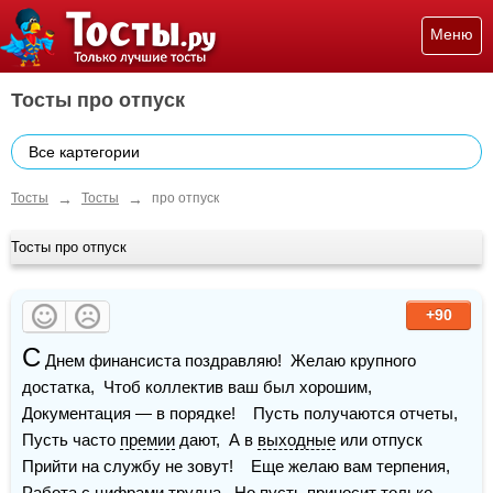
Меню
Тосты про отпуск
Все картегории
→
→
Тосты
Тосты
про отпуск
Тосты про отпуск
+90
С
 Днем финансиста поздравляю!  Желаю крупного 
достатка,  Чтоб коллектив ваш был хорошим,  
Документация — в порядке!    Пусть получаются отчеты,  
Пусть часто 
премии
 дают,  А в 
выходные
 или отпуск  
Прийти на службу не зовут!    Еще желаю вам терпения,  
Работа с цифрами трудна,  Но пусть приносит только 