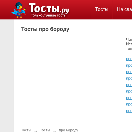
Тосты
На сва
Тосты про бороду
Чит
Ис
тол
пр
про
пр
пр
про
пр
пр
пр
пр
→
→
Тосты
Тосты
про бороду