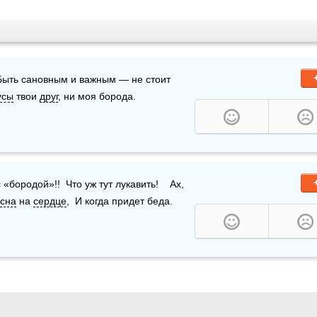
 Быть сановным и важным — не стоит 
усы
 твои 
друг
, ни моя борода.
аливай! Уже иду  Я тебя поздравить.  Ты подруга с «бородой»!!  Что уж тут лукавить!    Ах, 
есна
 на 
сердце
,  И когда придет беда.