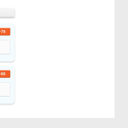
+78
+88