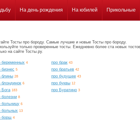
дьбу
На день рождения
На юбилей
Прикольные
айте Тосты про бороду. Самые лучшие и новые Тосты про бороду.
пользуйте только проверенные тосты. Ежедневно более ста новых тосто
ько на сайте Тосты.ру.
о беременных
про брак
4
43
 бизнес
про братьев
5
42
о блины
про будущее
28
43
о блондинок
про буквы
6
12
 Бога
про Буратино
183
3
о болезни
8
о больницу
6
о больных
13
о борщ
4