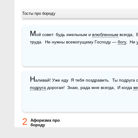
Тосты про бороду
М
ой совет: будь хмельным и 
влюбленным
 всегда, 
труда.  Не нужны всемогущему Господу — 
богу
,  Ни 
Н
подруга
 дорогая!  Знаю, рада мне всегда,  И когда 
в
2
Афоризма про
бороду