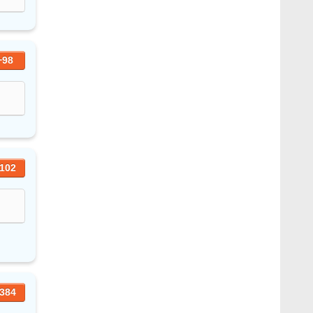
+98
102
384