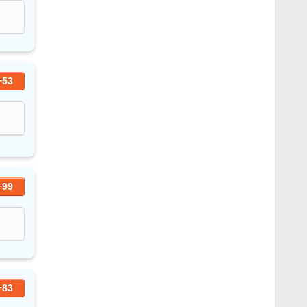
+53
+99
+83