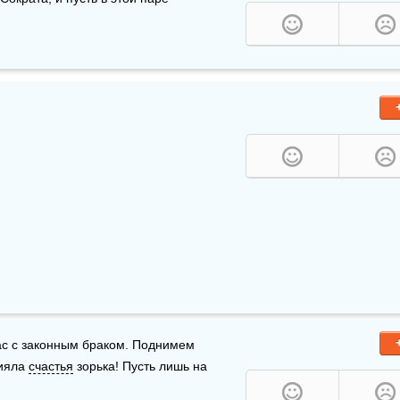
ас с законным браком. Поднимем 
ияла 
счастья
 зорька! Пусть лишь на 