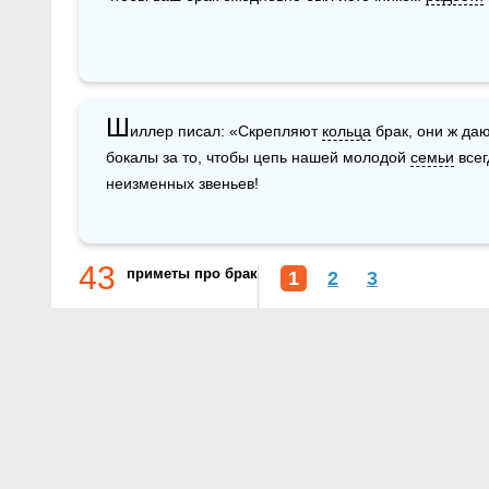
Ш
иллер писал: «Скрепляют 
кольца
 брак, они ж да
бокалы за то, чтобы цепь нашей молодой 
семьи
 все
неизменных звеньев!
43
приметы про брак
1
2
3