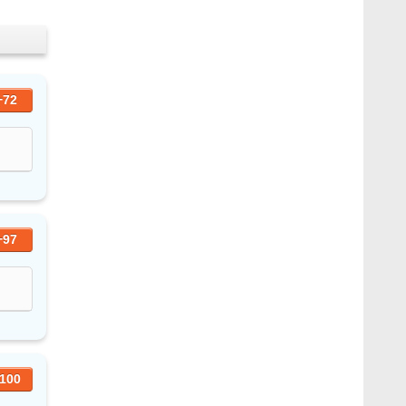
+72
+97
100