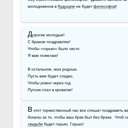
молодоженов в 
будущем
 не будет 
философов
!
Д
орогие молодые!

С браком поздравляю!

Чтобы «горько» было часто

Я вам пожелаю!

В остальном, мои родные,

Пусть вам будет сладко,

Чтобы ровно через год

Пупсик спал в кроватке!
В
 этот торжественный час все спешат поздравить в
бокалы за то, чтобы ваш брак был без брака.  Чтоб с
свадьбе
 будет горько. Горько!