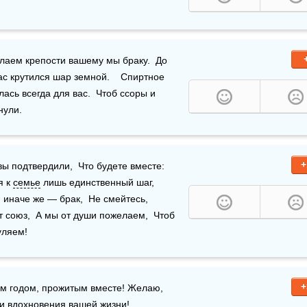
,  Так пожелаем крепости вашему мы браку.  До 
ас крутился шар земной.    Спиртное 
ась всегда для вас.  Чтоб ссоры и 
нули. 
+
ы подтвердили,  Что будете вместе: 
 к 
семье
 лишь единственный шаг,  
 иначе же — брак,  Не смейтесь, 
т союз,  А мы от души пожелаем,  Чтоб 
ляем!   
+
м годом, прожитым вместе! Желаю, 
 и вдохновения вашей 
жизни
! 