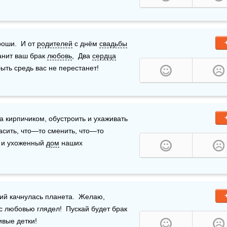
оши.  И от 
родителей
 с днём 
свадьбы
анит ваш брак 
любовь
,  Два 
сердца
ыть средь вас не перестанет!
а кирпичиком, обустроить и ухаживать 
асить, что—то сменить, что—то 
 и ухоженный 
дом
 наших 
ий качнулась планета.  Желаю, 
 с любовью глядел!  Пускай будет брак 
ивые детки!