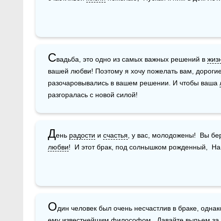
С
вадьба, это одно из самых важных решений в 
жиз
вашей любви! Поэтому я хочу пожелать вам, дорогие
разочаровывались в вашем решении. И чтобы ваша 
разгоралась с новой силой!
Д
ень 
радости
 и 
счастья
любви
!  И этот брак, под солнышком рожденный,  На
О
дин человек был очень несчастлив в браке, однак
ему известнейшим философом.  Давайте выпьем за Со