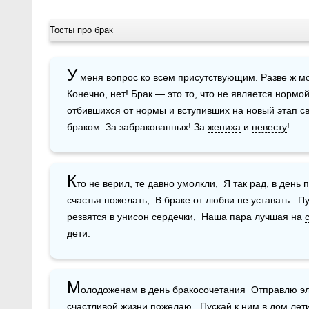
Тосты про брак
У
 меня вопрос ко всем присутствующим. Разве ж м
Конечно, нет! Брак — это то, что не является нормой
отбившихся от нормы и вступивших на новый этап св
браком. За забракованных! За 
жениха
 и 
невесту
!
К
счастья
 пожелать,  В браке от 
любви
 не уставать.  П
резвятся в унисон сердечки,  Наша пара лучшая на 
дети.
М
олодоженам в день бракосочетания  Отправлю э
счастливой 
жизни
 пожелаю,  Пускай к ним в дом лети