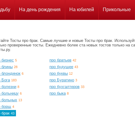
дьбу
На день рождения
На юбилей
Прикольные
айте Тосты про брак. Самые лучшие и новые Тосты про брак. Используй
ько проверенные тосты. Ежедневно более ста новых тостов только на с
ты.ру.
 бизнес
про братьев
5
42
о блины
про будущее
28
43
о блондинок
про буквы
6
12
 Бога
про Буратино
183
3
о болезни
про бухгалтеров
8
33
о больницу
про быка
6
8
о больных
13
о борщ
4
о брак
43