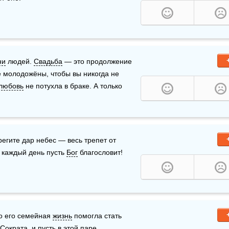
ни
 людей. 
Свадьба
 — это продолжение 
 молодожёны, чтобы вы никогда не 
любовь
 не потухла в браке. А только 
, у вас, молодожены!  Вы берегите дар небес — весь трепет от 
 каждый день пусть 
Бог
 благословит!
о его семейная 
жизнь
 помогла стать 
крата, и пусть в этой паре 