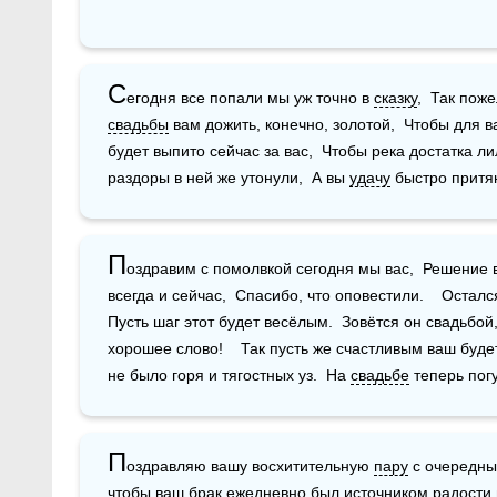
С
егодня все попали мы уж точно в 
сказку
свадьбы
 вам дожить, конечно, золотой,  Чтобы для в
будет выпито сейчас за вас,  Чтобы река достатка лил
раздоры в ней же утонули,  А вы 
удачу
 быстро притя
П
оздравим с помолвкой сегодня мы вас,  Решение в
всегда и сейчас,  Спасибо, что оповестили.    Остался
Пусть шаг этот будет весёлым.  Зовётся он свадьбой,
хорошее слово!    Так пусть же счастливым ваш буде
не было горя и тягостных уз.  На 
свадьбе
 теперь погу
П
оздравляю вашу восхитительную 
пару
 с очередны
чтобы ваш брак ежедневно был источником 
радости