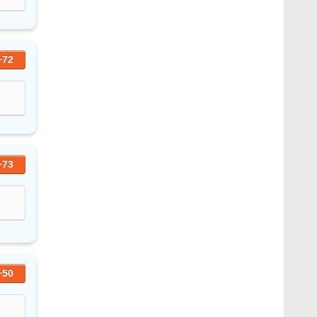
+72
+73
+50