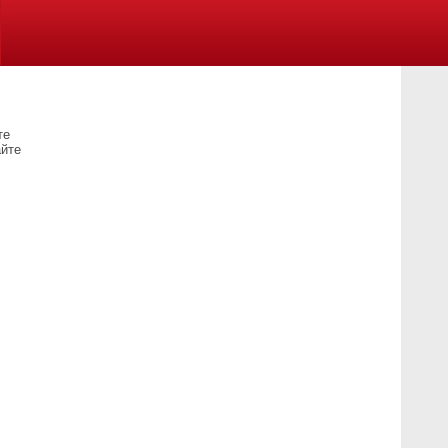
те
айте