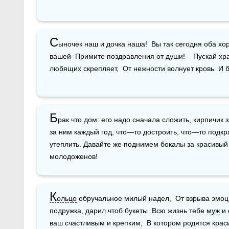
С
ыночек наш и дочка наша!  Вы так сегодня оба хор
вашей  Примите поздравления от души!    Пускай хр
любящих скрепляет,  От нежности волнует кровь  И б
Б
рак что дом: его надо сначала сложить, кирпичик з
за ним каждый год, что—то достроить, что—то подкр
утеплить. Давайте же поднимем бокалы за красивый
молодоженов!
К
ольцо
 обручальное милый надел,  От взрыва эмоц
подружка, дарил чтоб букеты  Всю жизнь тебе 
муж
 и
ваш счастливым и крепким,  В котором родятся крас