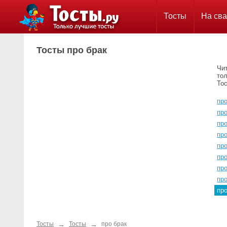
Тосты
На сва
Тосты про брак
Чит
тол
Тос
про
пр
пр
про
пр
пр
пр
пр
пр
→
→
Тосты
Тосты
про брак