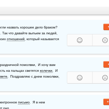
огли назвать хорошее дело браком? 
. Так что давайте выпьем за людей, 
оих 
отношений
, который называется 
то не верил, те давно умолкли,  Я так рад, в день праздничной помолвки,  И хочу вам 
усть на пальцах светятся 
колечки
,  И 
свете
,  Поздравляю с днем помолвки, 
+
лектронное 
письмо
.  Я в нем 
т оно.