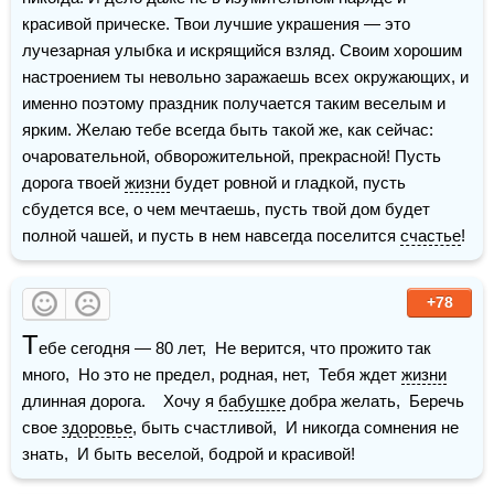
красивой прическе. Твои лучшие украшения — это 
лучезарная улыбка и искрящийся взляд. Своим хорошим 
настроением ты невольно заражаешь всех окружающих, и 
именно поэтому праздник получается таким веселым и 
ярким. Желаю тебе всегда быть такой же, как сейчас: 
очаровательной, обворожительной, прекрасной! Пусть 
дорога твоей 
жизни
 будет ровной и гладкой, пусть 
сбудется все, о чем мечтаешь, пусть твой дом будет 
полной чашей, и пусть в нем навсегда поселится 
счастье
!
+78
Т
ебе сегодня — 80 лет,  Не верится, что прожито так 
много,  Но это не предел, родная, нет,  Тебя ждет 
жизни
длинная дорога.    Хочу я 
бабушке
 добра желать,  Беречь 
свое 
здоровье
, быть счастливой,  И никогда сомнения не 
знать,  И быть веселой, бодрой и красивой!