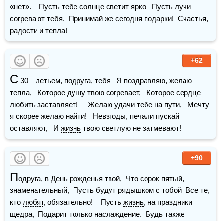
«нет».    Пусть тебе солнце светит ярко,  Пусть лучи 
согревают тебя.  Принимай же сегодня 
подарки
!  Счастья, 
радости
 и тепла!
+62
С
 30—летьем, подруга, тебя   Я поздравляю, желаю 
тепла
,   Которое душу твою согревает,   Которое 
сердце
любить
 заставляет!     Желаю удачи тебе на пути,   
Мечту
я скорее желаю найти!   Невзгоды, печали пускай 
оставляют,   И 
жизнь
 твою светлую не затмевают!
+90
П
одруга
, в День рожденья твой,  Что сорок пятый, 
знаменательный,  Пусть будут рядышком с тобой  Все те, 
кто 
любят
, обязательно!    Пусть 
жизнь
, на праздники 
щедра,  Подарит только наслаждение.  Будь также 