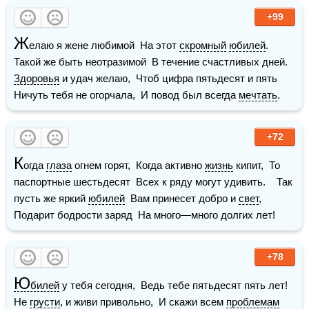
+99
Ж
елаю я жене любимой  На этот 
скромный
юбилей
.  
Такой же быть неотразимой  В течение счастливых дней.    
Здоровья
 и удач желаю,  Чтоб цифра пятьдесят и пять  
Ничуть тебя не огорчала,  И повод был всегда 
мечтать
.
+72
К
огда 
глаза
 огнем горят,  Когда активно 
жизнь
 кипит,  То 
паспортные шестьдесят  Всех к ряду могут удивить.    Так 
пусть же яркий 
юбилей
  Вам принесет добро и 
свет
,  
Подарит бодрости заряд  На много—много долгих лет!
+78
Ю
билей
 у тебя сегодня,  Ведь тебе пятьдесят пять лет!  
Не 
грусти
, и живи привольно,  И скажи всем 
проблемам