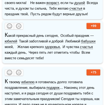
своего могла!    Не важен 
возраст
, если ты 
душой
  Всегда 
чиста, и духом ты сильна,  Тебе желаю 
счастья
 в 
праздник твой,  Пусть рядом будут верные друзья!
+99
К
акой прекрасный день сегодня,  Особый праздник — 
юбилей
  Такой заботливой и доброй  Любимой 
бабушки
моей,    Желаю крепкого 
здоровья
,  И чувства 
счастья
каждый день,  Через пять лет отметить чтобы  Всем 
вместе семьдесят тебе!
+75
К
 твоему 
юбилею
 я готовилась долго: готовила 
поздравление, выбирала 
подарок
… Наконец этот день 
наступил, и я рада сегодня от души поздравить тебя с 
этим замечательным праздником! Сегодня ты хороша, как 
никогда. И дело даже не в изумительном наряде и 