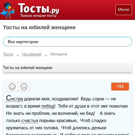
Меню
Тосты на юбилей женщине
Все картегории
→
→
Тосты
На юбилей
Женщине
Тосты на юбилей женщине
+51
С
естра
 дорогая моя, поздравляю!  Ведь сорок — не 
возраст, а время 
побед
!  Тебе от души в этот миг пожелаю  
Не знать ни проблем, ни волнений, ни бед!    А знать 
только 
счастья
 порывы красивые,  Чтоб сладко 
кружилась от них голова,  Чтоб длились деньки 
бесконечно счастливые,  И добрые только звучали слова!