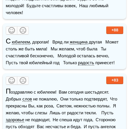
молодой!  Будьте счастливы вовек,  Наш любимый 
человек!
+88
С
юбилеем
, дорогая!   Вряд ли 
женщина
 другая   Может 
столь же быть мила!   Мы желаем, чтоб была   Ты 
счастливой бесконечно,   Молодой осталась вечно,   
Пусть твой юбилейный год   Только 
радость
 принесет!
+83
П
оздравляю с юбилеем!  Вам сегодня шестьдесят.  
Добрых 
слов
 не пожалею,  Они только подтвердят,  Что 
прекрасны Вы, как роза,  Светом, нежностью полны.  Я 
желаю, чтобы слезы  Лишь от радости текли.    Пусть 
здоровье
 не подводит,  Не спеша идут года,  Стороною 
пусть обходят  Вас несчастье и беда.  И пусть 
ангелок