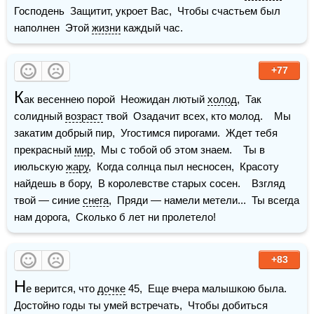
Господень  Защитит, укроет Вас,  Чтобы счастьем был 
наполнен  Этой 
жизни
 каждый час.
+77
К
ак весеннею порой  Неожидан лютый 
холод
,  Так 
солидный 
возраст
 твой  Озадачит всех, кто молод.    Мы 
закатим добрый пир,  Угостимся пирогами.  Ждет тебя 
прекрасный 
мир
,  Мы с тобой об этом знаем.    Ты в 
июльскую 
жару
,  Когда солнца пыл несносен,  Красоту 
найдешь в бору,  В королевстве старых сосен.    Взгляд 
твой — синие 
снега
,  Пряди — намели метели...  Ты всегда 
нам дорога,  Сколько б лет ни пролетело!
+83
Н
е верится, что 
дочке
 45,  Еще вчера малышкою была.  
Достойно годы ты умей встречать,  Чтобы добиться 