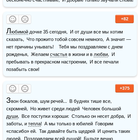
+82
Л
юбимой
 дочке 35 сегодня,  И от души все мы хотим 
сказать,  Что прожито тобой совсем немного,  А значит — 
нет причины унывать!    Тебя мы поздравляем с днем 
рожденья,  Желаем 
счастья
 в жизни и в 
любви
,  И 
пребывать в прекрасном настроении,  И все печали 
позабыть свои!
+375
З
вон бокалов, шум речей...  В буднях тише все, 
скромней,  Но живет среди людей  Человек большой 
души
,  Все поступки хороши:  Столько он несет добра,  И 
заботы, и 
тепла
!  А мы только в юбилей  Говорим 
«спасибо» ей.  Так давайте быть щедрей  И ценить таких 
людей.  Поздравляем всей душой!  Будьте вечно 