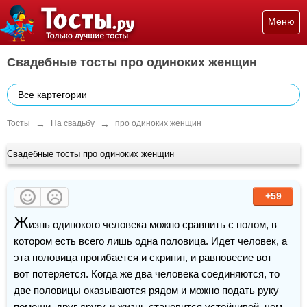
Меню
Свадебные тосты про одиноких женщин
Все картегории
→
→
Тосты
На свадьбу
про одиноких женщин
Свадебные тосты про одиноких женщин
+59
Ж
изнь одинокого человека можно сравнить с полом, в 
котором есть всего лишь одна половица. Идет человек, а 
эта половица прогибается и скрипит, и равновесие вот—
вот потеряется. Когда же два человека соединяются, то 
две половицы оказываются рядом и можно подать руку 
помощи. друг 
друг
у, и жизнь становится устойчивей, чем 