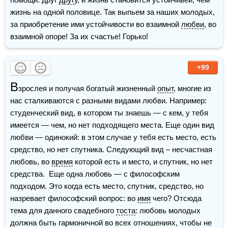
жизнь на одной половице. Так выпьем за наших молодых, 
за приобретение ими устойчивости во взаимной 
любви
, во 
взаимной опоре! За их счастье! Горько!  
+99
В
зрослея и получая богатый жизненный 
опыт
, многие из 
нас сталкиваются с разными видами любви. Например: 
студенческий вид, в котором ты знаешь — с кем, у тебя 
имеется — чем, но нет подходящего места. Еще один вид 
любви — одинокий: в этом случае у тебя есть место, есть 
средство, но нет спутника. Следующий вид – несчастная 
любовь, во 
время
 которой есть и место, и спутник, но нет 
средства.  Еще одна любовь — с философским 
подходом. Это когда есть место, спутник, средство, но 
назревает философский вопрос: во 
имя
 чего? Отсюда 
тема для данного свадебного 
тоста
: любовь молодых 
должна быть гармоничной во всех отношениях, чтобы не 