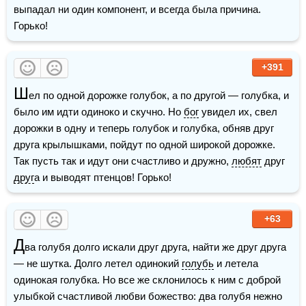
выпадал ни один компонент, и всегда была причина. 
Горько!
+391
Ш
ел по одной дорожке голубок, а по другой — голубка, и 
было им идти одиноко и скучно. Но 
бог
 увидел их, свел 
дорожки в одну и теперь голубок и голубка, обняв друг 
друга крылышками, пойдут по одной широкой дорожке. 
Так пусть так и идут они счастливо и дружно, 
любят
 друг 
друг
а и выводят птенцов! Горько!
+63
Д
ва голубя долго искали друг друга, найти же друг друга 
— не шутка. Долго летел одинокий 
голубь
 и летела 
одинокая голубка. Но все же склонилось к ним с доброй 
улыбкой счастливой любви божество: два голубя нежно 