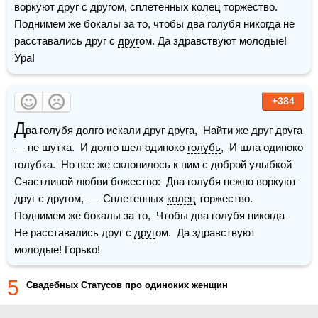
воркуют друг с другом, сплетенных 
колец
 торжество. 
Поднимем же бокалы за то, чтобы два голубя никогда не 
расставались друг с 
друг
ом. Да здравствуют молодые! 
Ура!
+384
Д
ва голубя долго искали друг друга,  Найти же друг друга 
— не шутка.  И долго шел одиноко 
голубь
,  И шла одиноко 
голубка.  Но все же склонилось к ним с доброй улыбкой  
Счастливой любви божество:  Два голубя нежно воркуют 
друг с другом, —  Сплетенных 
колец
 торжество.  
Поднимем же бокалы за то,  Чтобы два голубя никогда   
Не расставались друг с 
друг
ом.  Да здравствуют 
молодые! Горько!
5
Свадебных Статусов про одиноких женщин