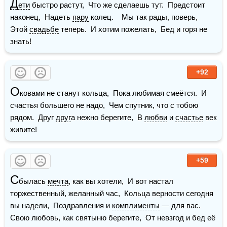
Д
ети
 быстро растут,  Что же сделаешь тут.  Предстоит 
наконец,  Надеть 
пару
 колец.    Мы так рады, поверь,  
Этой 
свадьбе
 теперь.  И хотим пожелать,  Бед и горя не 
знать!    
+92
О
ковами не станут кольца,  Пока любимая смеётся.  И 
счастья большего не надо,  Чем спутник, что с тобою 
рядом.  Друг 
друг
а нежно берегите,  В 
любви
 и 
счастье
 век 
живите!
+59
С
былась 
мечта
, как вы хотели,  И вот настал 
торжественный, желанный час,  Кольца верности сегодня 
вы надели,  Поздравления и 
комплименты
 — для вас.  
Свою любовь, как святыню берегите,  От невзгод и бед её 