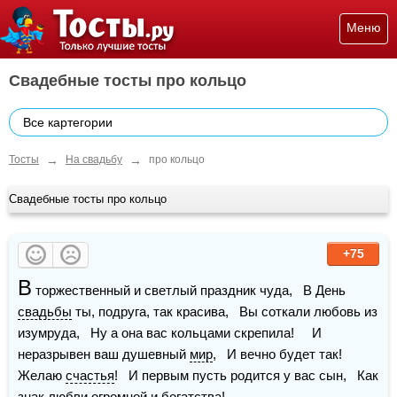
Меню
Свадебные тосты про кольцо
Все картегории
→
→
Тосты
На свадьбу
про кольцо
Свадебные тосты про кольцо
+75
В
 торжественный и светлый праздник чуда,   В День 
свадьбы
 ты, подруга, так красива,   Вы соткали любовь из 
изумруда,   Ну а она вас кольцами скрепила!     И 
неразрывен ваш душевный 
мир
,   И вечно будет так! 
Желаю 
счастья
!   И первым пусть родится у вас сын,   Как 
знак любви огромной и богатства!