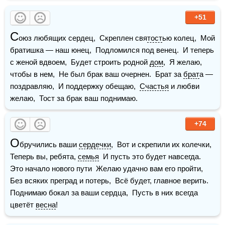
+51
С
оюз любящих сердец,  Скреплен свя
тост
ью колец,  Мой 
братишка — наш юнец,  Подломился под венец.  И теперь 
с женой вдвоем,  Будет строить родной 
дом
,  Я желаю, 
чтобы в нем,  Не был брак ваш очернен.  Брат за 
брат
а — 
поздравляю,  И поддержку обещаю,  
Счастья
 и любви 
желаю,  Тост за брак ваш поднимаю.
+74
О
бручились ваши 
сердечки
,  Вот и скрепили их колечки,  
Теперь вы, ребята, 
семья
  И пусть это будет навсегда.  
Это начало нового пути  Желаю удачно вам его пройти,  
Без всяких преград и потерь,  Всё будет, главное верить.  
Поднимаю бокал за ваши сердца,  Пусть в них всегда 
цветёт 
весна
!