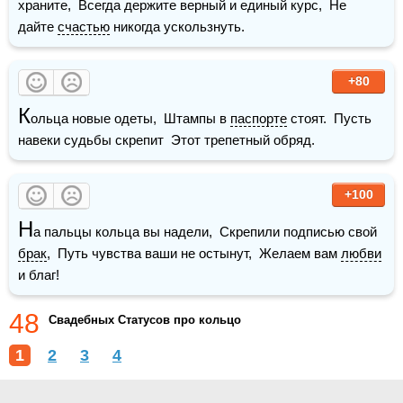
храните,  Всегда держите верный и единый курс,  Не 
дайте 
счастью
 никогда ускользнуть.
+80
К
ольца новые одеты,  Штампы в 
паспорте
 стоят.  Пусть 
навеки судьбы скрепит  Этот трепетный обряд.
+100
Н
а пальцы кольца вы надели,  Скрепили подписью свой 
брак
,  Путь чувства ваши не остынут,  Желаем вам 
любви
и благ!
48
Свадебных Статусов про кольцо
1
2
3
4