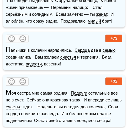
ы сегодня надеваешь  Обручальное кольцо,  К новой 
жизни
 привыкаешь —  
Перемены
 налицо:    Стал 
серьёзным и солидным,  Всем заметно — ты 
женат
.  И 
влюблён, что сразу видно.  Поздравляю, 
милый
 брат!
+73
П
альчики в колечки нарядились,  
Сердца
 два в 
семью
соединились.  Вам желаем 
счастья
 и терпения,  Благ, 
достатка, 
радости
, везения!
+92
М
оя сестра мне самая родная,  
Подруги
 остальные все 
не в счет.  Сейчас она красивая такая,  И впереди ее лишь 
счастье
 ждет.    Наденьте вы сегодня два колечка,  Свои 
сердца
 сомкните навсегда.  И в белоснежном 
платье
подвенечном  Счастливей станешь всех, моя сестра!