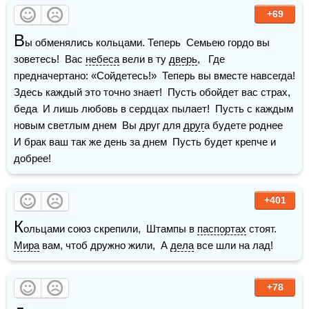
+69
В
ы обменялись кольцами. Теперь  Семьею гордо вы 
зоветесь!  Вас 
небеса
 вели в ту 
дверь
,   Где 
предначертано: «Сойдетесь!»  Теперь вы вместе навсегда!   
Здесь каждый это точно знает!  Пусть обойдет вас страх, 
беда  И лишь любовь в сердцах пылает!  Пусть с каждым 
новым светлым днем  Вы друг для 
друг
а будете роднее  
И брак ваш так же день за днем  Пусть будет крепче и 
добрее!
+401
К
ольцами союз скрепили,  Штампы в 
паспортах
 стоят.  
Мира
 вам, чтоб дружно жили,  А 
дела
 все шли на лад! 
+78