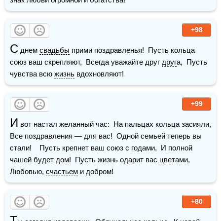
+98
С
 днем 
свадьбы
 прими поздравленья!  Пусть кольца 
союз ваш скрепляют,  Всегда уважайте друг 
друг
а,  Пусть 
чувства всю 
жизнь
 вдохновляют! 
+99
И
 вот настал желанный час:  На пальцах кольца засияли,  
Все поздравления — для вас!  Одной семьей теперь вы 
стали!    Пусть крепнет ваш союз с годами,  И полной 
чашей будет 
дом
!  Пусть жизнь одарит вас 
цветами
,  
Любовью, 
счастьем
 и добром!
+80
Т