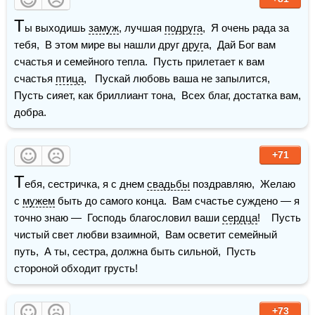
Т
ы выходишь 
замуж
, лучшая 
подруга
,  Я очень рада за 
тебя,  В этом мире вы нашли друг 
друг
а,  Дай Бог вам 
счастья и семейного тепла.  Пусть прилетает к вам 
счастья 
птица
,   Пускай любовь ваша не запылится,  
Пусть сияет, как бриллиант тона,  Всех благ, достатка вам, 
добра. 
+71
Т
ебя, сестричка, я с днем 
свадьбы
 поздравляю,  Желаю 
с 
мужем
 быть до самого конца.  Вам счастье суждено — я 
точно знаю —  Господь благословил ваши 
сердца
!    Пусть 
чистый свет любви взаимной,  Вам осветит семейный 
путь,  А ты, сестра, должна быть сильной,  Пусть 
стороной обходит грусть!
+73