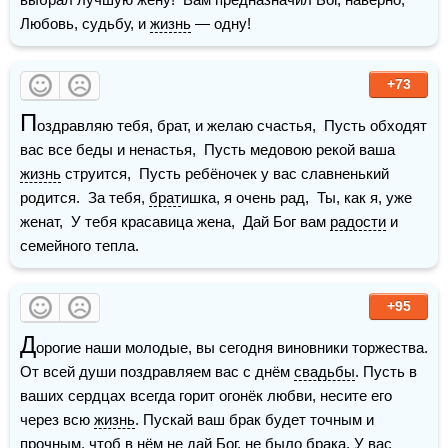
Любовь, судьбу, и 
жизнь
 — одну!
+73
П
оздравляю тебя, брат, и желаю счастья,  Пусть обходят 
вас все беды и ненастья,  Пусть медовою рекой ваша 
жизнь
 струится,  Пусть ребёночек у вас славненький 
родится.  За тебя, 
брат
ишка, я очень рад,  Ты, как я, уже 
женат,  У тебя красавица жена,  Дай Бог вам 
радости
 и 
семейного тепла. 
+95
Д
орогие наши молодые, вы сегодня виновники торжества. 
От всей души поздравляем вас с днём 
свадьбы
. Пусть в 
ваших сердцах всегда горит огонёк любви, несите его  
через всю 
жизнь
. Пускай ваш брак будет точным и 
прочным, чтоб в нём не дай Бог, не было брака. У вас 