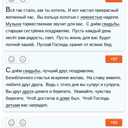
В
сё так стало, как ты хотела,  И вот настал прекрасный 
желанный час,  Вы кольца золотые с 
нежностью
 надели,  
Музыка
 торжественная звучит для вас.  С днём 
свадьбы
, 
старшая сестрёнка поздравляю,  Пусть каждый день 
несёт вам радость, свет,  Пусть жизнь для вас будет 
полной чашей,  Пускай Господь хранит от всяких бед. 
+97
С
 днём 
свадьбы
, лучший друг, поздравляю,  
Безоблачного счастья искренне желаю,  На славу живите, 
любите друг друга,  Ведь с этого дня вы супруг и супруга.  
Вы друг 
друг
а цените и берегите,  Уважайте, чувства 
берегите,  Чтоб достаток в 
доме
 был,  Чтоб Господь 
детьми
 вас наградил. 
+60