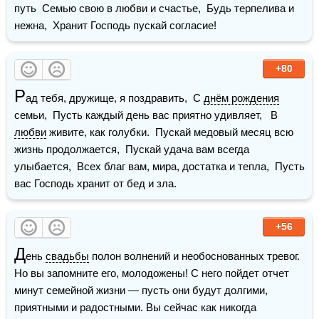
путь  Семью свою в любви и счастье,  Будь терпелива и 
нежна,  Хранит Господь пускай согласие!    
+80
Р
ад тебя, дружище, я поздравить,  С 
днём рождения
семьи,  Пусть каждый день вас приятно удивляет,   В 
любви
 живите, как голубки.  Пускай медовый месяц всю 
жизнь продолжается,  Пускай удача вам всегда 
улыбается,  Всех благ вам, мира, достатка и тепла,  Пусть 
вас Господь хранит от бед и зла. 
+56
Д
ень 
свадьбы
 полон волнений и необоснованных тревог. 
Но вы запомните его, молодожены! С него пойдет отчет 
минут семейной жизни — пусть они будут долгими, 
приятными и радостными. Вы сейчас как никогда 