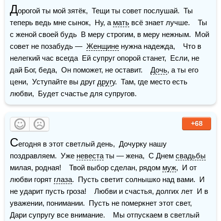
Д
орогой ты мой зятёк,  Тещи ты совет послушай.  Ты 
теперь ведь мне сынок,  Ну, а 
мать
 всё знает лучше.    Ты 
с женой своей будь  В меру строгим, в меру нежным.  Мой 
совет не позабудь —  
Женщине
 нужна надежда,    Что в 
нелегкий час всегда  Ей супруг опорой станет,  Если, не 
дай Бог, беда,  Он поможет, не оставит.    
Дочь
, а ты его 
цени,  Уступайте вы друг 
друг
у.  Там, где место есть 
любви,  Будет счастье для супругов.    
+68
С
егодня в этот светлый день,  Дочурку нашу 
поздравляем.  Уже 
невеста
 ты — жена,  С Днем 
свадьбы
милая, родная!    Твой выбор сделан, рядом 
муж
,  И от 
любви горят 
глаза
.  Пусть светит солнышко над вами.  И 
не ударит пусть гроза!    Любви и счастья, долгих лет  И в 
уважении, понимании.  Пусть не померкнет этот свет,  
Дари супругу все внимание.    Мы отпускаем в светлый 