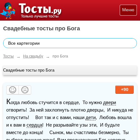
Меню
Свадебные тосты про Бога
Все картегории
→
→
Тосты
На свадьбу
про Бога
Свадебные тосты про Бога
+90
К
огда любовь стучится в сердце,  То нужно 
двери
отворить!  За ней захлопнуть плотно дверцы,  И никуда не 
отпустить!     Вот так и с вами, наши 
дети
,  Любовь вошла 
и к вам в 
сердца
!  Не разрывайте узы эти,  И будьте 
вместе до конца!     Сынок, мы счастливы безмерно,  Ты 
выбрал лучшую жену!  Вам предназначил Бог, наверно,  