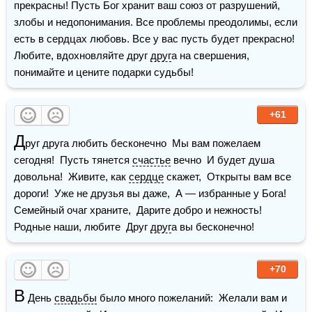
прекрасны! Пусть Бог хранит ваш союз от разрушений, 
злобы и недопонимания. Все проблемы преодолимы, если 
есть в сердцах любовь. Все у вас пусть будет прекрасно! 
Любите, вдохновляйте друг 
друг
а на свершения, 
понимайте и цените подарки судьбы!
+61
Д
руг друга любить бесконечно  Мы вам пожелаем 
сегодня!  Пусть тянется 
счастье
 вечно  И будет душа 
довольна!  Живите, как 
сердце
 скажет,  Открыты вам все 
дороги!  Уже не друзья вы даже,  А — избранные у Бога!  
Семейный очаг храните,  Дарите добро и нежность!  
Родные наши, любите  Друг 
друг
а вы бесконечно!
+70
В
 День 
свадьбы
 было много пожеланий:  Желали вам и 