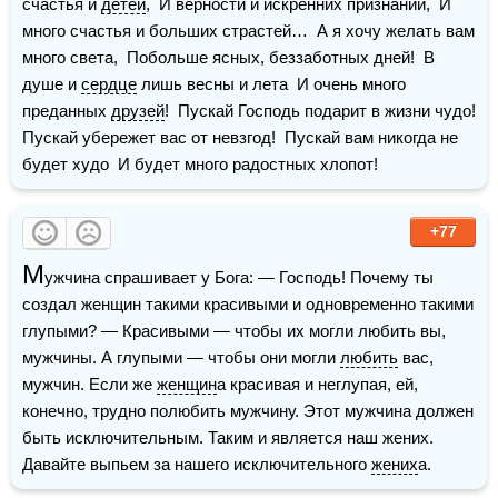
счастья и 
детей
,  И верности и искренних признаний,  И 
много счастья и больших страстей…  А я хочу желать вам 
много света,  Побольше ясных, беззаботных дней!  В 
душе и 
сердце
 лишь весны и лета  И очень много 
преданных 
друзей
!  Пускай Господь подарит в жизни чудо!  
Пускай убережет вас от невзгод!  Пускай вам никогда не 
будет худо  И будет много радостных хлопот!
+77
М
ужчина спрашивает у Бога: — Господь! Почему ты 
создал женщин такими красивыми и одновременно такими 
глупыми? — Красивыми — чтобы их могли любить вы, 
мужчины. А глупыми — чтобы они могли 
любить
 вас, 
мужчин. Если же 
женщин
а красивая и неглупая, ей, 
конечно, трудно полюбить мужчину. Этот мужчина должен 
быть исключительным. Таким и является наш жених. 
Давайте выпьем за нашего исключительного 
жених
а.