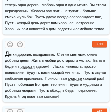
теперь одна дорога,  любовь одна и одна 
мечта
. Вы стали 
неразделимы. Желаем вам жить, не тужить, больше 
смеха и улыбок. Пусть удача всегда сопровождает вас, 
Пусть каждый день дарит вам хорошее настроение. 
Хороших вам новостей в дом, 
радости
 и семейного тепла. 
+99
Д
етки дорогие, поздравляю,  С этим светлым, очень 
добрым днем.  Жить в любви до старости желаю,  Быть в 
беде и в 
радости
 вдвоем!    Ласка, нежность, просто 
понимание,  Будут с вами каждый миг и час.  Пусть звучат 
любовные признания,  Принося вам 
счастье
 каждый раз!    
Пусть побольше Бог дает терпения,  Будьте мудрыми и 
добрыми людьми.  Пусть обходят беды, потрясения,  
Круглый год поют вам соловьи!    
+81