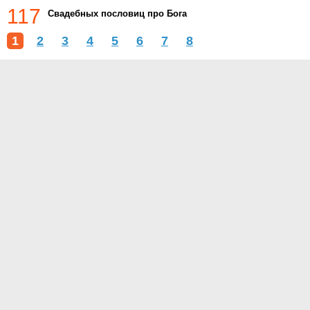
117
Свадебных пословиц про Бога
1
2
3
4
5
6
7
8
О проекте
Контакты
Условия использования
Политика конфиденциальности
© 2015- Тосты.ру