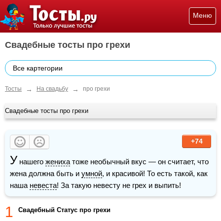
Меню
Свадебные тосты про грехи
Все картегории
→
→
Тосты
На свадьбу
про грехи
Свадебные тосты про грехи
+74
У
 нашего 
жениха
 тоже необычный вкус — он считает, что 
жена должна быть и 
умной
, и красивой! То есть такой, как 
наша 
невеста
! За такую невесту не грех и выпить!
1
Свадебный Статус про грехи