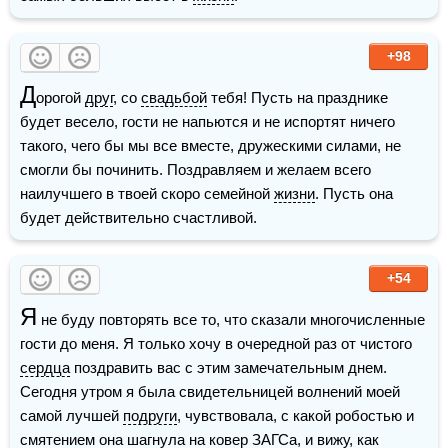
+98
Д
орогой 
друг
, со 
свадьбой
 тебя! Пусть на празднике 
будет весело, гости не напьются и не испортят ничего 
такого, чего бы мы все вместе, дружескими силами, не 
смогли бы починить. Поздравляем и желаем всего 
наилучшего в твоей скоро семейной 
жизни
. Пусть она 
будет действительно счастливой.  
+54
Я
 не буду повторять все то, что сказали многочисленные 
гости до меня. Я только хочу в очередной раз от чистого 
сердца
 поздравить вас с этим замечательным днем. 
Сегодня утром я была свидетельницей волнений моей 
самой лучшей 
подруги
, чувствовала, с какой робостью и 
смятением она шагнула на ковер ЗАГСа, и вижу, как 