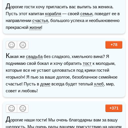
Д
орогие гости хочу пригласить вас выпить за жениха. 
Пусть этот капитан 
корабля
 — своей 
семьи
, поведет ее в 
направлении 
счастья
, большого успеха и необыкновенно 
прекрасной 
жизни
!
+78
К
акая же 
свадьба
 без сладкого, хмельного вина? Я 
поднимаю свой бокал и хочу обратить 
тост
 к молодым, 
которые все не устают целоваться под крики гостей 
«горько!»! Я пью за ваше долгое, безоблачное семейное 
счастье! Пусть в 
доме
 всегда будет теплый 
хлеб
, мир, 
совет и любовь!
+371
Д
орогие наши гости! Мы очень благодарны вам за вашу 
щедрость. Мы очень рады вашему присутствию на нашем 