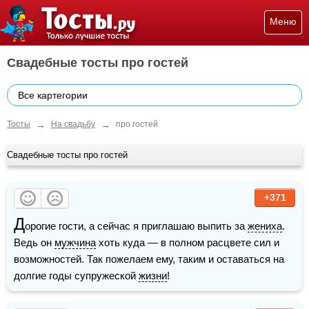
Меню
Свадебные тосты про гостей
Все картегории
→
→
Тосты
На свадьбу
про гостей
Свадебные тосты про гостей
+371
Д
орогие гости, а сейчас я приглашаю выпить за 
жениха
. 
Ведь он 
мужчина
 хоть куда — в полном расцвете сил и 
возможностей. Так пожелаем ему, таким и оставаться на 
долгие годы супружеской 
жизни
!