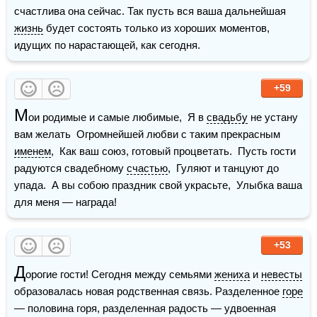
счастлива она сейчас. Так пусть вся ваша дальнейшая 
жизнь
 будет состоять только из хороших моментов, 
идущих по нарастающей, как сегодня.
+59
М
ои родимые и самые любимые,  Я в 
свадьбу
 не устану 
вам желать  Огромнейшей любви с таким прекрасным 
именем
,  Как ваш союз, готовый процветать.  Пусть гости 
радуются свадебному 
счастью
,  Гуляют и танцуют до 
упада.  А вы собою праздник свой украсьте,  Улыбка ваша 
для меня — награда!
+53
Д
орогие гости! Сегодня между семьями 
жениха
 и 
невесты
образовалась новая родственная связь. Разделенное 
горе
— половина горя, разделенная радость — удвоенная 