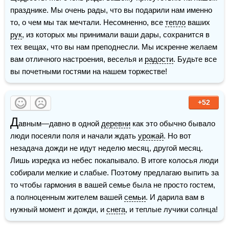
празднике. Мы очень рады, что вы подарили нам именно 
то, о чем мы так мечтали. Несомненно, все 
тепло
 ваших 
рук
, из которых мы принимали ваши дары, сохранится в 
тех вещах, что вы нам преподнесли. Мы искренне желаем 
вам отличного настроения, веселья и 
радости
. Будьте все 
вы почетными гостями на нашем торжестве!
+52
Д
авным—давно в одной 
деревни
 как это обычно бывало 
люди посеяли поля и начали ждать 
урожай
. Но вот 
незадача дожди не идут неделю месяц, другой месяц. 
Лишь изредка из небес покапывало. В итоге колосья люди 
собирали мелкие и слабые. Поэтому предлагаю выпить за 
то чтобы гармония в вашей семье была не просто гостем, 
а полноценным жителем вашей 
семьи
. И дарила вам в 
нужный момент и дожди, и 
снега
, и теплые лучики солнца!