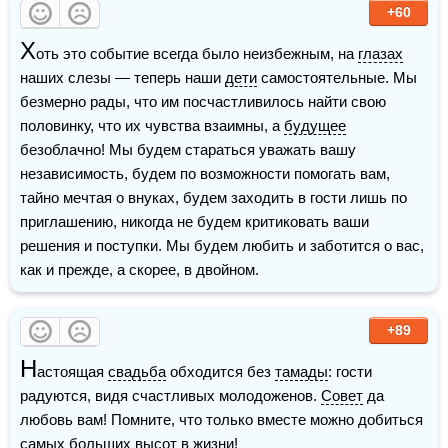
+60
Х
оть это событие всегда было неизбежным, на 
глазах
наших слезы — теперь наши 
дети
 самостоятельные. Мы 
безмерно рады, что им посчастливилось найти свою 
половинку, что их чувства взаимны, а 
будущее
безоблачно! Мы будем стараться уважать вашу 
независимость, будем по возможности помогать вам, 
тайно мечтая о внуках, будем заходить в гости лишь по 
приглашению, никогда не будем критиковать ваши 
решения и поступки. Мы будем любить и заботится о вас, 
как и прежде, а скорее, в двойном.
+89
Н
астоящая 
свадьба
 обходится без 
тамады
: гости 
радуются, видя счастливых молодоженов. 
Совет
 да 
любовь вам! Помните, что только вместе можно добиться 
самых больших высот в 
жизни
!