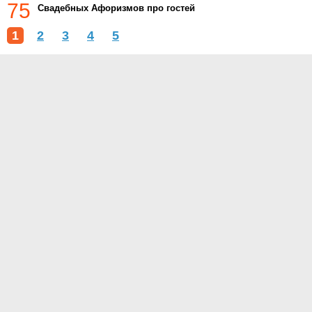
75
Свадебных Афоризмов про гостей
1
2
3
4
5
О проекте
Контакты
Условия использования
Политика конфиденциальности
© 2015- Тосты.ру