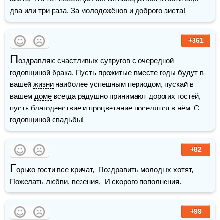
два или три раза. За молодожёнов и доброго аиста!
+361
П
оздравляю счастливых супругов с очередной 
годовщиной брака. Пусть прожитые вместе годы будут в 
вашей 
жизни
 наиболее успешным периодом, пускай в 
вашем 
доме
 всегда радушно принимают дорогих гостей, 
пусть благоденствие и процветание поселятся в нём. С 
годовщиной
свадьбы
!
+82
Г
орько гости все кричат,  Поздравить молодых хотят,  
Пожелать 
любви
, везения,  И скорого пополнения.
+99