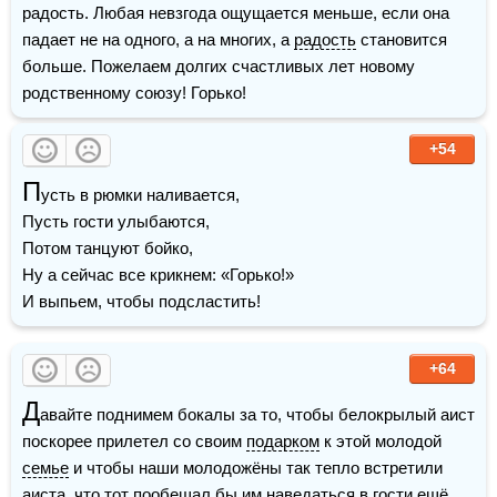
радость. Любая невзгода ощущается меньше, если она 
падает не на одного, а на многих, а 
радость
 становится 
больше. Пожелаем долгих счастливых лет новому 
родственному союзу! Горько!
+54
П
усть в рюмки наливается,

Пусть гости улыбаются,

Потом танцуют бойко,

Ну а сейчас все крикнем: «Горько!»

+64
Д
авайте поднимем бокалы за то, чтобы белокрылый аист 
поскорее прилетел со своим 
подарком
 к этой молодой 
семье
 и чтобы наши молодожёны так тепло встретили 
аиста, что тот пообещал бы им наведаться в гости ещё 