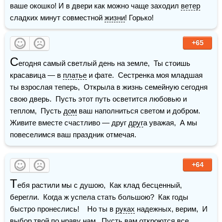
ваше окошко! И в двери как можно чаще заходил 
ветер
сладких минут совместной 
жизни
! Горько!
+65
С
егодня самый светлый день на земле,  Ты стоишь 
красавица — в 
платье
 и фате.  Сестренка моя младшая 
ты взрослая теперь,  Открыла в жизнь семейную сегодня 
свою дверь.  Пусть этот путь осветится любовью и 
теплом,  Пусть 
дом
 ваш наполниться светом и добром.  
Живите вместе счастливо — друг 
друг
а уважая,  А мы 
повеселимся ваш праздник отмечая. 
+64
Т
ебя растили мы с душою,  Как клад бесценный, 
берегли.  Когда ж успела стать большою?  Как годы 
быстро пронеслись!    Но ты в 
руках
 надежных, верим,  И 
выбор твой по нраву нам.  Пусть вам откроются все 