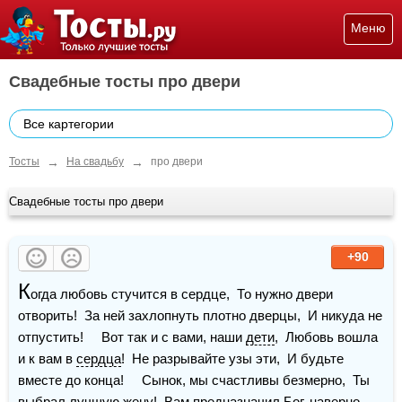
Меню
Свадебные тосты про двери
Все картегории
→
→
Тосты
На свадьбу
про двери
Свадебные тосты про двери
+90
К
огда любовь стучится в сердце,  То нужно двери 
отворить!  За ней захлопнуть плотно дверцы,  И никуда не 
отпустить!     Вот так и с вами, наши 
дети
,  Любовь вошла 
и к вам в 
сердца
!  Не разрывайте узы эти,  И будьте 
вместе до конца!     Сынок, мы счастливы безмерно,  Ты 
выбрал лучшую жену!  Вам предназначил 
Бог
, наверно,  