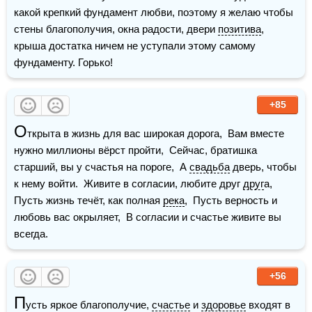
какой крепкий фундамент любви, поэтому я желаю чтобы 
стены благополучия, окна радости, двери 
позитива
, 
крыша достатка ничем не уступали этому самому 
фундаменту. Горько!
+85
О
ткрыта в жизнь для вас широкая дорога,  Вам вместе 
нужно миллионы вёрст пройти,  Сейчас, братишка 
старший, вы у счастья на пороге,  А 
свадьба
 дверь, чтобы 
к нему войти.  Живите в согласии, любите друг 
друг
а,  
Пусть жизнь течёт, как полная 
река
,  Пусть верность и 
любовь вас окрыляет,  В согласии и счастье живите вы 
всегда. 
+56
П
усть яркое благополучие, 
счастье
 и 
здоровье
 входят в 