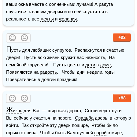
ваши окна вместе с солнечными лучами! А радуга 
спустится к вашим дверям и по ней спустятся в 
реальность все 
мечты
 и 
желания
.
+92
П
усть для любящих супругов,  Распахнутся к счастью 
двери!   Пусть всю 
жизнь
 кружит вас нежность,  На 
семейной карусели!    Пусть цветы и 
дети
 в 
доме
,  
Появляются на 
радость
,   Чтобы дни, недели, годы   
Превратились в долгий праздник!
+88
Ж
изнь
 для Вас — широкая дорога,  Сотни верст пути.  
Вы сейчас у счастья на пороге,  
Свадьба
 дверь, в которую 
войти.  Так откройте эту дверь пошире,  Чтобы было 
горько от вина,  Чтобы быть Вам лучшей 
парой
 в мире,  