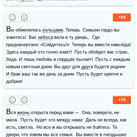
+69
В
ы обменялись 
кольцами
. Теперь  Семьею гордо вы 
зоветесь!  Вас 
небеса
 вели в ту дверь,   Где 
предначертано: «Сойдетесь!»  Теперь вы вместе навсегда!   
Здесь каждый это точно знает!  Пусть обойдет вас страх, 
беда  И лишь любовь в сердцах пылает!  Пусть с каждым 
новым светлым днем  Вы друг для 
друг
а будете роднее  
И брак ваш так же день за днем  Пусть будет крепче и 
добрее!
+70
В
ся 
жизнь
 открыта перед вами —  Она, поверьте, не 
мала.  Пусть будет это между нами:  Даль не всегда, как 
есть, светла.  Но все ж вы открывать не бойтесь  Те 
двери, что зовем мы все 
семья
.  Вы вместе в гнездышке 