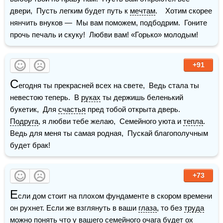
двери,  Пусть легким будет путь к 
мечтам
.    Хотим скорее 
нянчить внуков —  Мы вам поможем, подбодрим.  Гоните 
прочь печаль и скуку!  Любви вам! «Горько» молодым!  
+91
С
егодня ты прекрасней всех на свете,  Ведь стала ты 
невестою теперь.  В 
руках
 ты держишь беленький 
букетик,  Для 
счастья
 пред тобой открыта дверь.    
Подруга
, я любви тебе желаю,  Семейного уюта и 
тепла
.  
Ведь для меня ты самая родная,  Пускай благополучным 
будет брак!
+73
Е
сли дом стоит на плохом фундаменте в скором времени 
он рухнет. Если же взглянуть в ваши 
глаза
, то без 
труда
можно понять что у вашего семейного очага будет ох 