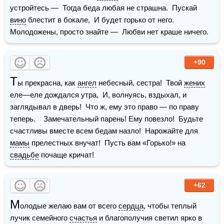
устройтесь —  Тогда беда любая не страшна.  Пускай 
вино
 блестит в бокале,  И будет горько от него.  
Молодожены, просто знайте —  Любви нет краше ничего.
+90
Т
ы прекрасна, как 
ангел
 небесный, сестра!  Твой 
жених
еле—еле дождался утра,  И, волнуясь, вздыхал, и 
заглядывал в дверь!  Что ж, ему это право — по праву 
теперь.    Замечательный парень! Ему повезло!  Будьте 
счастливы вместе всем бедам назло!  Нарожайте для 
мамы
 прелестных внучат!  Пусть вам «Горько!» на 
свадьбе
 почаще кричат!
+62
М
олодые желаю вам от всего 
сердца
, чтобы теплый 
лучик семейного 
счастья
 и благополучия светил ярко в 