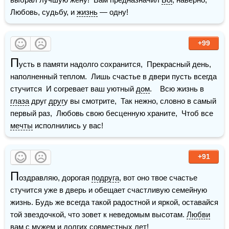
Любовь, судьбу, и 
жизнь
 — одну!
+99
П
усть в памяти надолго сохранится,  Прекрасный день, 
наполненный теплом.  Лишь счастье в двери пусть всегда 
стучится  И согревает ваш уютный 
дом
.    Всю жизнь в 
глаза
 друг 
друг
у вы смотрите,  Так нежно, словно в самый 
первый раз,  Любовь свою бесценную храните,  Чтоб все 
мечты
 исполнились у вас!
+91
П
оздравляю, дорогая 
подруга
, вот оно твое счастье 
стучится уже в дверь и обещает счастливую семейную 
жизнь. Будь же всегда такой радостной и яркой, оставайся 
той звездочкой, что зовет к неведомым высотам. 
Любви
вам с 
мужем
 и долгих совместных лет!  