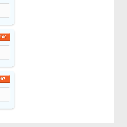
100
+97