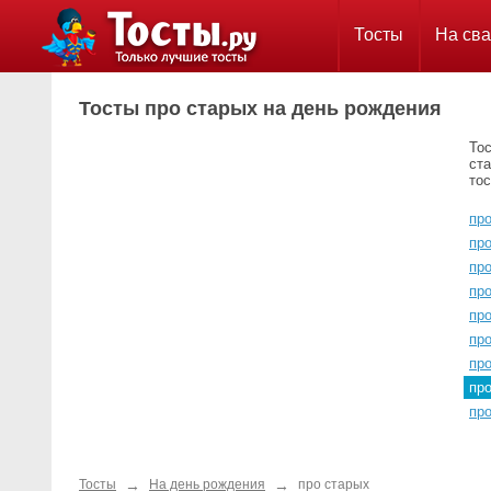
Тосты
На сва
Тосты про старых на день рождения
Тос
ста
тос
пр
про
про
про
пр
пр
про
пр
про
→
→
Тосты
На день рождения
про старых