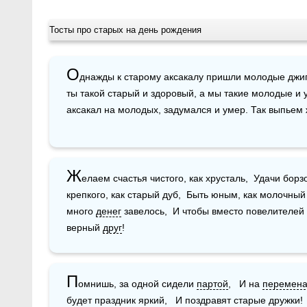
Тосты про старых на день рождения
О
днажды к старому аксакалу пришли молодые джиги
ты такой старый и здоровый, а мы такие молодые и 
аксакал на молодых, задумался и умер. Так выпьем 
Ж
елаем счастья чистого, как хрусталь,  Удачи борзо
крепкого, как старый дуб,  Быть юным, как молочный
много 
денег
 завелось,  И чтобы вместо повелителей 
верный 
друг
!
П
омнишь, за одной сидели 
партой
,   И на 
перемена
будет праздник яркий,   И поздравят старые дружки!