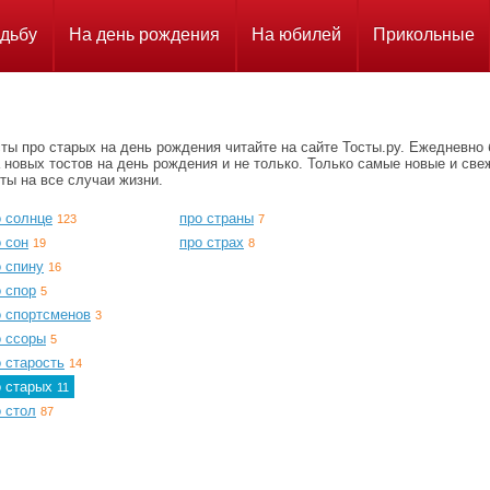
дьбу
На день рождения
На юбилей
Прикольные
ты про старых на день рождения читайте на сайте Тосты.ру. Ежедневно
 новых тостов на день рождения и не только. Только самые новые и све
ты на все случаи жизни.
о солнце
про страны
123
7
 сон
про страх
19
8
 спину
16
 спор
5
о спортсменов
3
о ссоры
5
 старость
14
о старых
11
 стол
87