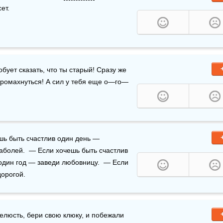
ет.
бует сказать, что ты старый! Сразу же 
промахнуться! А сил у тебя еще о—го—
шь быть счастлив один день — 
болей.  — Если хочешь быть счастлив 
один год — заведи любовницу.  — Если 
дорогой.
елюсть, бери свою клюку, и побежали 