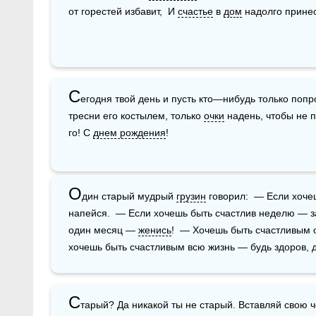
от горестей избавит,  И 
счастье
 в 
дом
 надолго принес
С
егодня твой день и пусть кто—нибудь только попро
тресни его костылем, только 
очки
 надень, чтобы не 
го! С 
днем рождения
!
О
дин старый мудрый 
грузин
 говорил:  — Если хоче
напейся.  — Если хочешь быть счастлив неделю — за
один месяц — 
женись
!  — Хочешь быть счастливым 
хочешь быть счастливым всю жизнь — будь здоров, 
С
тарый? Да никакой ты не старый. Вставляй свою ч