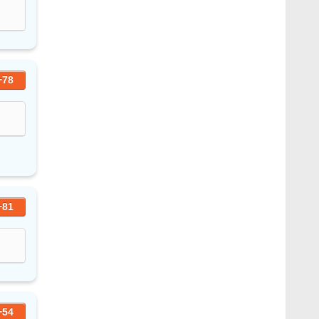
+78
+81
+54