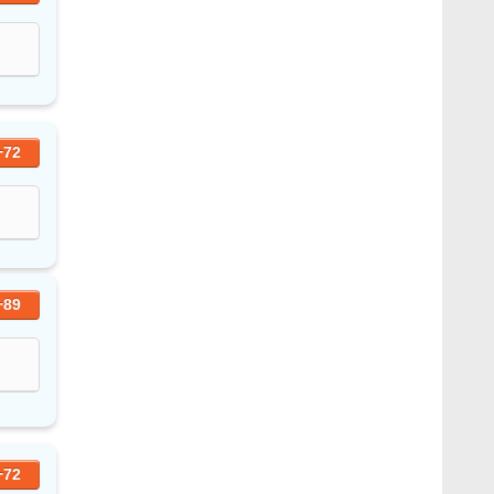
+72
+89
+72