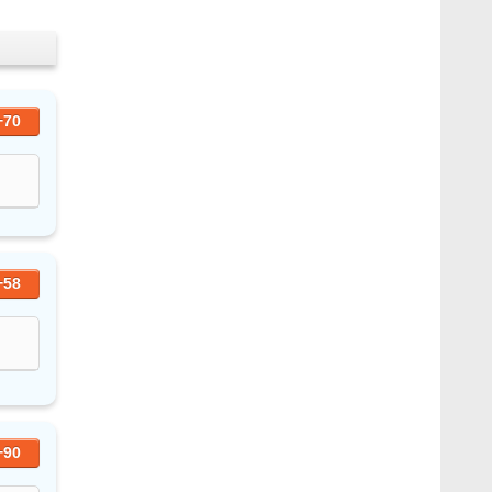
+70
+58
+90