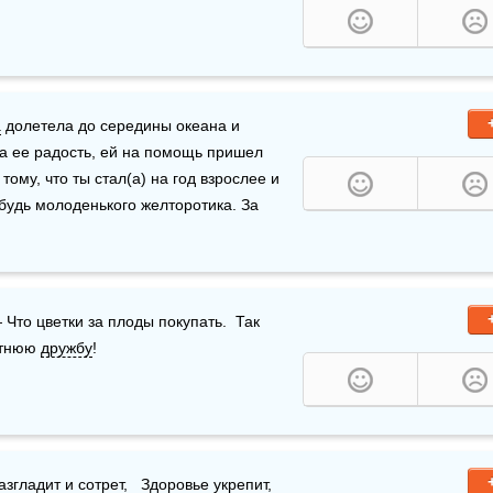
а
 долетела до середины океана и 
а ее радость, ей на помощь пришел 
ому, что ты стал(а) на год взрослее и 
будь молоденького желторотика. За 
Что цветки за плоды покупать.  Так 
етнюю 
дружбу
!
згладит и сотрет,   
Здоровье
 укрепит, 