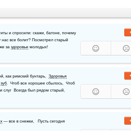
ты и спросили: скажи, батоне, почему 
у нас все болит? Посмотрел старый 
же за 
здоровье
 молодых!
й, как римский бунтарь,  
Здоровья
 
зуб
.  Чтоб все хорошее сбылось,  Чтоб 
и слуг  Всегда был рядом старый, 
х
 — все в снежки,   Пусть сегодня 