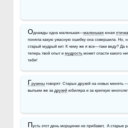
О
днажды одна маленькая—
маленькая
 юная 
птичк
поняла какую ужасную ошибку она совершила. Но, н
старый мудрый кит. К чему же я все—таки веду? Да к т
теперь твой опыт и 
мудрость
 может спасти какого ни
тебя!
Г
рузины
 говорят: Старых друзей на новых менять — 
выпьем же за 
друзей
 юбиляра и за крепкую многол
П
усть этот день 
морщинки
 не прибавит,  А старые ра