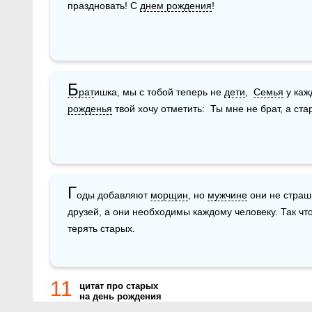
праздновать! С 
днем рождения
!
Б
рат
ишка, мы с тобой теперь не 
дети
,  
Семья
 у каж
рожденья
 твой хочу отметить:  Ты мне не брат, а ст
Г
оды добавляют 
морщин
, но 
мужчине
 они не страш
друзей, а они необходимы каждому человеку. Так чт
терять старых.
11
цитат про старых
на день рождения