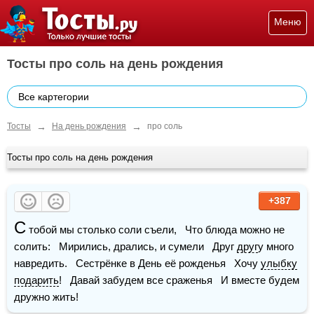
Меню
Тосты про соль на день рождения
Все картегории
→
→
Тосты
На день рождения
про соль
Тосты про соль на день рождения
+387
С
 тобой мы столько соли съели,   Что блюда можно не 
солить:   Мирились, дрались, и сумели   Друг 
друг
у много 
навредить.   Сестрёнке в День её рожденья   Хочу 
улыбку
подарить
!   Давай забудем все сраженья   И вместе будем 
дружно жить!