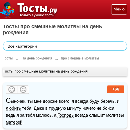
Меню
Тосты про смешные молитвы на день
рождения
Все картегории
→
→
Тосты
На день рождения
про смешные молитвы
Тосты про смешные молитвы на день рождения
+66
С
ыночек, ты мне дороже всего, я всегда буду беречь, и 
любить
 тебя. Даже в трудную минуту ничего не бойся, 
ведь я за тебя молюсь, а 
Господь
 всегда слышит молитвы 
матерей
. 