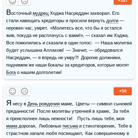
+387
В
осточный 
мудрец
 Ходжа Насреддин захворал. Его 
стали навещать кредиторы и просили вернуть 
долги
 — 
неровен час, умрет.  «Молитесь все, что бы я остался 
жив, покуда не расплачусь с вами!», — сказал им Ходжа. 
Все помолились и сказали в один голос:  — Наша молитва 
будет услышана Аллахом!  — Значит, — обрадовался 
Насреддин, — я впредь не умру?!  Дорогие должники, 
поднимем же наши 6окалы за кредиторов, которые молят 
Бога
 о нашем долголетии!
+58
Я
 несу в 
День рождения
 маме,  Цветы — символ сыновей 
преданности!  После молитвы утренней в храме,  За тебя 
я преисполнен лишь нежности!    Пусть лишь тебе, моя 
мама
 дорогая,  Любовные 
письма
 и стихотворения,  Тебе в 
страстном запале любя посвящают,  Как совершенному в 