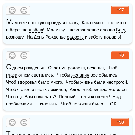
+97
М
амочке
 простую правду я скажу,  Как нежно—трепетно 
и бережно 
люблю
!  Молитву—поздравление словно 
Богу
, 
возношу,  На День Рожденье 
радость
 и заботу подарю!
+70
С
 днем рожденья,  Счастья, радости, везенья,  Чтоб 
глаза
 огнем светились,  Чтобы 
желания
 все сбылись!    
Чтоб 
здоровья
 было много,  Чтобы жизнь была нестрогой,  
Чтобы стол от яств ломился,  
Ангел
 чтоб за Вас молился.    
Что еще Вам пожелать?  Полный стол и кошелек!  Над 
проблемами — взлетать,  Чтоб по жизни было — ОК!
+98
Т
вои чудесные 
глаза
,  Всегда мне в 
жизни
 помогали.   