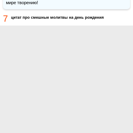
мире творению!
7
цитат про смешные молитвы на день рождения
О проекте
Контакты
Условия использования
Политика конфиденциальности
© 2015- Тосты.ру