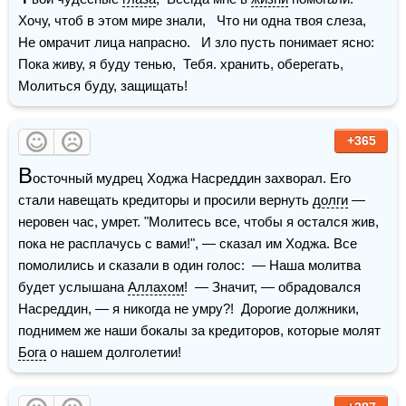
Хочу, чтоб в этом мире знали,   Что ни одна твоя слеза,  
Не омрачит лица напрасно.   И зло пусть понимает ясно:   
Пока живу, я буду тенью,  Тебя. хранить, оберегать,   
Молиться буду, защищать!
+365
В
осточный мудрец Ходжа Насреддин захворал. Его 
стали навещать кредиторы и просили вернуть 
долги
 — 
неровен час, умрет. "Молитесь все, чтобы я остался жив, 
пока не расплачусь с вами!", — сказал им Ходжа. Все 
помолились и сказали в один голос:  — Наша молитва 
будет услышана 
Аллахом
!  — Значит, — обрадовался 
Насреддин, — я никогда не умру?!  Дорогие должники, 
поднимем же наши бокалы за кредиторов, которые молят 
Бога
 о нашем долголетии!