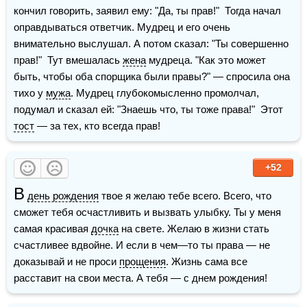
кончил говорить, заявил ему: "Да, ты прав!"  Тогда начал 
оправдываться ответчик. Мудрец и его очень 
внимательно выслушал. А потом сказал: "Ты совершенно 
прав!"  Тут вмешалась 
жена
 мудреца. "Как это может 
быть, чтобы оба спорщика были правы?" — спросила она 
тихо у 
мужа
. Мудрец глубокомысленно промолчал, 
подумал и сказал ей: "Знаешь что, ты тоже права!"  Этот 
тост
 — за тех, кто всегда прав!
+52
В
день рождения
 твое я желаю тебе всего. Всего, что 
сможет тебя осчастливить и вызвать улыбку. Ты у меня 
самая красивая 
дочка
 на свете. Желаю в жизни стать 
счастливее вдвойне. И если в чем—то ты права — не 
доказывай и не проси 
прощения
. Жизнь сама все 
расставит на свои места. А тебя — с днем рождения!