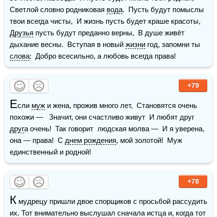
Светлой словно родниковая 
вода
.  Пусть будут помыслы 
твои всегда чисты,  И жизнь пусть будет краше красоты,  
Друзья
 пусть будут преданно верны,  В душе живёт 
дыхание весны.  Вступая в новый 
жизни
 год, запомни ты 
слова
:  Добро всесильно, а любовь всегда права! 
+79
Е
сли 
муж
 и жена, прожив много лет,  Становятся очень 
похожи —   Значит, они счастливо живут  И любят друг 
друг
а очень!  Так говорит  людская молва —  И я уверена, 
она — права!  С 
днем рождения
, мой золотой!  Муж 
единственный и родной!
+78
К
 мудрецу пришли двое спорщиков с просьбой рассудить 
их. Тот внимательно выслушал сначала истца и, когда тот 