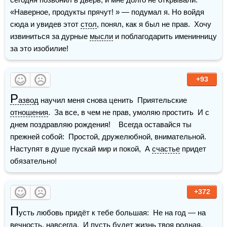
«Наверное, продукты прячут! » — подумал я. Но войдя 
сюда и увидев этот 
стол
, понял, как я был не прав.  Хочу 
извиниться за дурные 
мысли
 и поблагодарить именинницу 
за это изобилие!
+93
Р
азвод
 научил меня снова ценить  Приятельские 
отношения
.  За все, в чем не прав, умоляю простить  И с 
днем поздравляю рождения!    Всегда оставайся ты 
прежней собой:  Простой, дружелюбной, внимательной.  
Наступят в душе пускай мир и покой,  А 
счастье
 придет 
обязательно!
+372
П
усть любовь придёт к тебе большая:  Не на год — на 
вечность, навсегда.  И пусть будет жизнь твоя родная,  