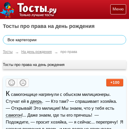
Меню
Тосты про права на день рождения
Все картегории
→
→
Тосты
На день рождения
про права
Тосты про права на день рождения
+100
К
 самогонщице нагрянули с обыском милиционеры.  
Стучат ей в 
дверь
.  — Кто там? — спрашивает хозяйка.  
— Открывай! Это милиция! Мы знаем, что у тебя есть 
самогон
!... Даже знаем, где ты его прячешь!  — 
Подождите, — просит хозяйка, — я сейчас... перепрячу!  Я 
сегодня позвонил в дверь, и мне долго не открывали. 