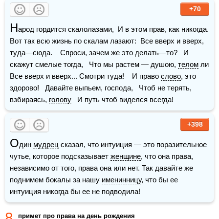
+70
Н
арод гордится скалолазами,  И в этом прав, как никогда.  
Вот так всю жизнь по скалам лазают:  Все вверх и вверх, 
туда—сюда.    Спроси, зачем же это делать—то?   И 
скажут смелые тогда,   Что мы растем — душою, 
телом
 ли   
Все вверх и вверх... Смотри туда!    И право 
слово
, это 
здорово!   Давайте выпьем, господа,   Чтоб не терять, 
взбираясь, 
голову
   И путь чтоб виделся всегда!
+398
О
дин 
мудрец
 сказал, что интуиция — это поразительное 
чутье, которое подсказывает 
женщине
, что она права, 
независимо от того, права она или нет. Так давайте же 
поднимем бокалы за нашу 
именинницу
, что бы ее 
интуиция никогда бы ее не подводила!
8
примет про права на день рождения