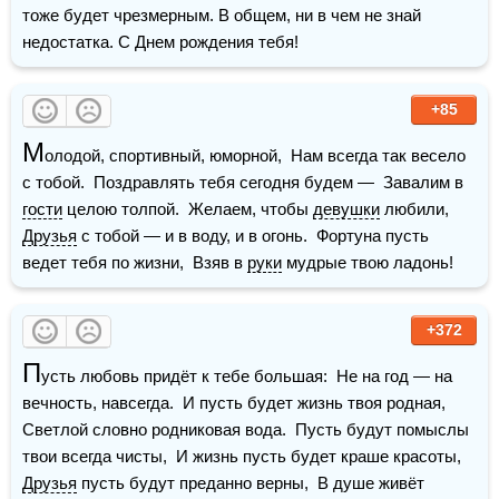
тоже будет чрезмерным. В общем, ни в чем не знай 
недостатка. С Днем рождения тебя!
+85
М
олодой, спортивный, юморной,  Нам всегда так весело 
с тобой.  Поздравлять тебя сегодня будем —  Завалим в 
гости
 целою толпой.  Желаем, чтобы 
девушки
 любили,  
Друзья
 с тобой — и в воду, и в огонь.  Фортуна пусть 
ведет тебя по жизни,  Взяв в 
руки
 мудрые твою ладонь!
+372
П
усть любовь придёт к тебе большая:  Не на год — на 
вечность, навсегда.  И пусть будет жизнь твоя родная,  
Светлой словно родниковая вода.  Пусть будут помыслы 
твои всегда чисты,  И жизнь пусть будет краше красоты,  
Друзья
 пусть будут преданно верны,  В душе живёт 