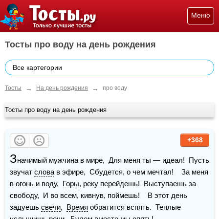
Меню
Тосты про воду на день рождения
Все картегории
→
→
Тосты
На день рождения
про воду
Тосты про воду на день рождения
+368
З
начимый мужчина в мире,  Для меня ты — идеал!  Пусть 
звучат 
слова
 в эфире,  Сбудется, о чем мечтал!    За меня 
в огонь и воду,  
Горы
, реку перейдешь!  Выступаешь за 
свободу,  И во всем, кивнув, поймешь!    В этот день 
задуешь 
свечи
,  
Время
 обратится вспять.  Теплые 
услышишь речи,  Будем вместе мы опять!