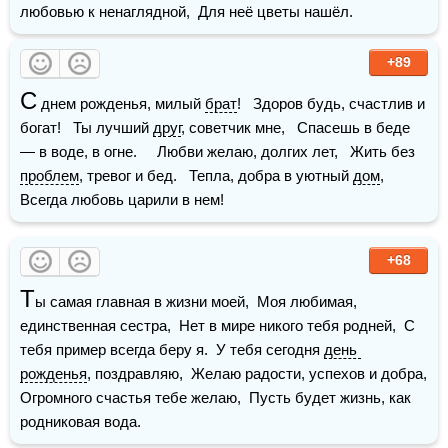
любовью к ненаглядной,  Для неё цветы нашёл.
+89
С
 днем рожденья, милый 
брат
!   Здоров будь, счастлив и 
богат!   Ты лучший 
друг
, советчик мне,   Спасешь в беде 
— в воде, в огне.     Любви желаю, долгих лет,   Жить без 
проблем
, тревог и бед.   Тепла, добра в уютный 
дом
,   
Всегда любовь царили в нем!
+68
Т
ы самая главная в жизни моей,  Моя любимая, 
единственная сестра,  Нет в мире никого тебя родней,  С 
тебя пример всегда беру я.  У тебя сегодня 
день 
рожденья
, поздравляю,  Желаю радости, успехов и добра,  
Огромного счастья тебе желаю,  Пусть будет жизнь, как 
родниковая вода.