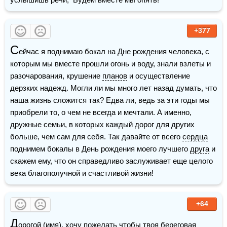
+377
С
ейчас я поднимаю бокал на Дне рождения человека, с 
которым мы вместе прошли огонь и воду, знали взлеты и 
разочарования, крушение 
планов
 и осуществление 
дерзких надежд. Могли ли мы много лет назад думать, что 
наша жизнь сложится так? Едва ли, ведь за эти годы мы 
приобрели то, о чем не всегда и мечтали. А именно, 
дружные семьи, в которых каждый дорог для других 
больше, чем сам для себя. Так давайте от всего 
сердца
поднимем бокалы в День рождения моего лучшего 
друга
 и 
скажем ему, что он справедливо заслуживает еще целого 
века благополучной и счастливой жизни! 
+64
Д
орогой (
имя
), хочу пожелать чтобы твоя береговая 