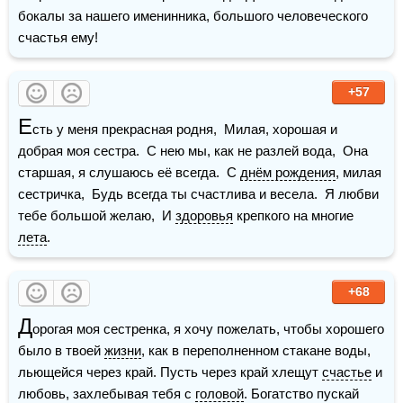
бокалы за нашего именинника, большого человеческого 
счастья ему!  
+57
Е
сть у меня прекрасная родня,  Милая, хорошая и 
добрая моя сестра.  С нею мы, как не разлей вода,  Она 
старшая, я слушаюсь её всегда.  С 
днём рождения
, милая 
сестричка,  Будь всегда ты счастлива и весела.  Я любви 
тебе большой желаю,  И 
здоровья
 крепкого на многие 
лета
. 
+68
Д
орогая моя сестренка, я хочу пожелать, чтобы хорошего 
было в твоей 
жизни
, как в переполненном стакане воды, 
льющейся через край. Пусть через край хлещут 
счастье
 и 
любовь, захлебывая тебя с 
головой
. Богатство пускай 