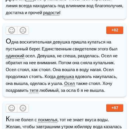
линия всегда находилась под влиянием вод благополучия, 
достатка и прочей 
радости
!
+82
О
дна восхитительная девушка пришла купаться на 
пустынный берег. Единственным свидетелем этого был 
одинокий
 осел. Девушка, не спеша, разделась. Осел не 
обратил на нее внимания. Потом она сняла купальник. 
Осел стоял, как стоял. Она вошла в воду нагая. Осел 
продолжал стоять. Когда 
девушка
 вдоволь накупалась, 
она вышла, оделась и ушла. 
Осел
 также стоял. Хочу 
поздравить 
тетя
 любимый, за осла б я не вышла.
+87
К
то не болел с 
похмелья
, тот не знает вкуса воды. 
Желаю, чтобы завтрашним 
утром
 юбиляру вода казалась 