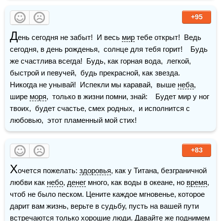
+95
Д
ень сегодня не забыт!  И весь 
мир
 тебе открыт!  Ведь 
сегодня, в день рожденья,  солнце для тебя горит!    Будь 
же счастлива всегда!  Будь, как горная вода,  легкой, 
быстрой и певучей,  будь прекрасной, как звезда.    
Никогда не унывай!  Испекли мы каравай,  выше 
неба
, 
шире 
моря
,  только в жизни помни, знай:    Будет мир у ног 
твоих,  будет счастье, смех родных,  и исполнится с 
любовью,  этот пламенный мой стих!
+83
Х
очется пожелать: 
здоровья
, как у Титана, безграничной 
любви как 
небо
, 
денег
 много, как воды в океане, но 
время
, 
чтоб не было песком. Цените каждое мгновенье, которое 
дарит вам жизнь, верьте в судьбу, пусть на вашей пути 
встречаются только хорошие люди. Давайте же поднимем 