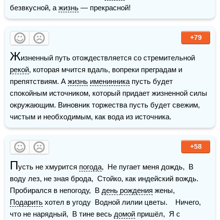
безвкусной, а 
жизнь
 — прекрасной!
+79
Ж
изненный путь отождествляется со стремительной 
рекой
, которая мчится вдаль, вопреки преградам и 
препятствиям. А 
жизнь
именинника
 пусть будет 
спокойным источником, который придает жизненной силы 
окружающим. Виновник торжества пусть будет свежим, 
чистым и необходимым, как вода из источника.
+58
П
усть не хмурится 
погода
,  Не пугает меня дождь,  В 
воду лез, не зная брода,  Стойко, как индейский вождь.    
Пробирался в непогоду,  В 
день рождения
 жены,  
Подарить
 хотел в угоду  Водной лилии цветы.    Ничего, 
что не нарядный,  В тине весь 
домой
 пришёл,  Я с 