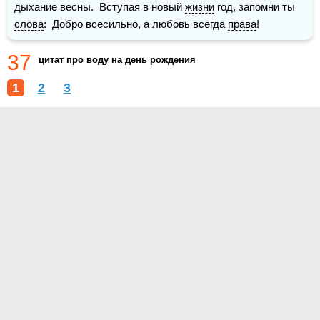
дыхание весны.  Вступая в новый 
жизни
 год, запомни ты 
слова
:  Добро всесильно, а любовь всегда 
права
! 
37
цитат про воду на день рождения
1
2
3
О проекте
Контакты
Условия использования