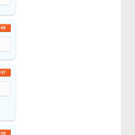
+88
+97
+50