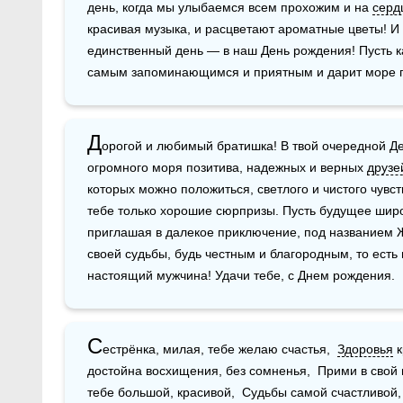
день, когда мы улыбаемся всем прохожим и на 
серд
красивая музыка, и расцветают ароматные цветы! И в
единственный день — в наш День рождения! Пусть к
самым запоминающимся и приятным и дарит море 
Д
орогой и любимый братишка! В твой очередной Де
огромного моря позитива, надежных и верных 
друзе
которых можно положиться, светлого и чистого чувст
тебе только хорошие сюрпризы. Пусть будущее широ
приглашая в далекое приключение, под названием 
своей судьбы, будь честным и благородным, то есть 
настоящий мужчина! Удачи тебе, с Днем рождения.
С
естрёнка, милая, тебе желаю счастья,  
Здоровья
 
достойна восхищения, без сомненья,  Прими в свой 
тебе большой, красивой,  Судьбы самой счастливой,  