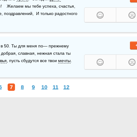
    Желаем мы тебе успеха, счастья,  
Уходят беды пусть и все ненастья,  Улыбок тебе море, поздравлений,  И только радостного 
в 50. Ты для меня по— прежнему 
добрая, славная, нежная стала ты 
вья
, пусть сбудутся все твои 
мечты
.
6
7
8
9
10
11
12