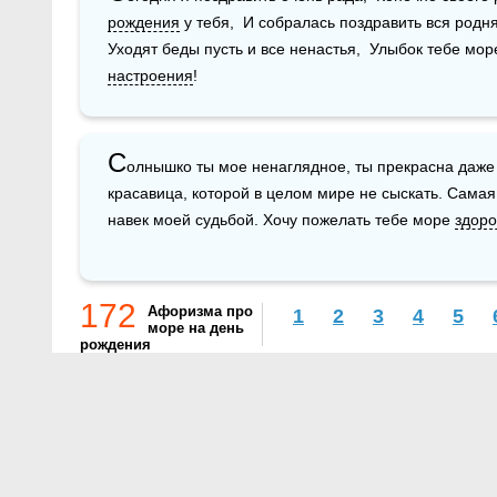
рождения
 у тебя,  И собралась поздравить вся родня!
настроения
!
С
олнышко ты мое ненаглядное, ты прекрасна даже 
красавица, которой в целом мире не сыскать. Самая 
навек моей судьбой. Хочу пожелать тебе море 
здоро
172
Афоризма про
1
2
3
4
5
море на день
рождения