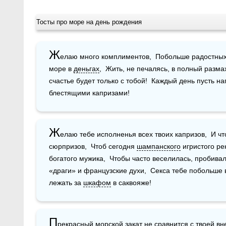
Тосты про море на день рождения
Ж
елаю много комплиментов,  Побольше радостных 
море в 
деньгах
,  Жить, не печалясь, в полный размах
счастье будет только с тобой!  Каждый день пусть н
блестящими капризами!
Ж
елаю тебе исполненья всех твоих капризов,  И чт
сюрпризов,  Чтоб сегодня 
шампанского
 игристого ре
богатого мужика,  Чтобы часто веселилась, пробивал
«драги» и французские духи,  Секса тебе побольше в
лежать за 
шкафом
 в саквояже! 
П
рекрасный морской закат не сравнится с твоей в