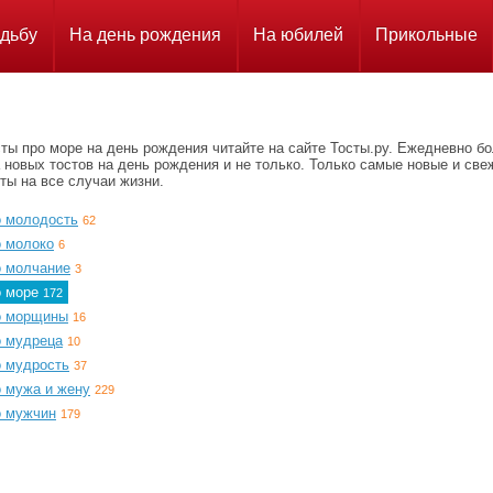
дьбу
На день рождения
На юбилей
Прикольные
ты про море на день рождения читайте на сайте Тосты.ру. Ежедневно б
 новых тостов на день рождения и не только. Только самые новые и све
ты на все случаи жизни.
о молодость
62
о молоко
6
о молчание
3
о море
172
о морщины
16
о мудреца
10
о мудрость
37
о мужа и жену
229
о мужчин
179