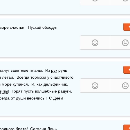
 море счастья!  Пускай обходят 
анут заветные планы.  Из 
рук
 руль 
летай,  Всегда тормози у счастливого 
в море купайся,  И, как дельфинчик, 
ечты
!  Горят пусть волшебные радуги,  
сегда от души веселись!!  С Днём 
родного 
брата
!  Сегодня 
День 