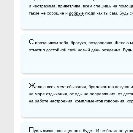
и неотразима, приветлива, всем спешишь на помощь.
такие же хорошие и 
добрые
 люди как ты сам. Будь с
С
 праздником тебя, братуха, поздравляю. Желаю м
отметил достойной свой новый день рожденья. Будь 
Ж
елаю всех 
мечт
 сбывания, бриллиантов покупани
на море отдыхания, от еды не поправляния, от дето
на работе настроения, комплиментов говорения, хо
П
усть жизнь насыщенною будет  И не болит по 
утр