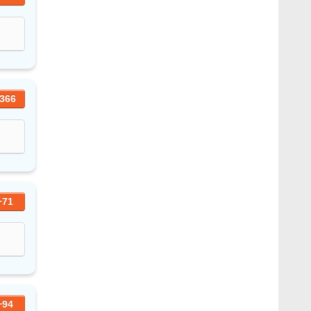
366
+71
+94