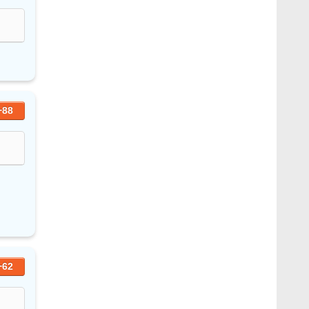
+88
+62