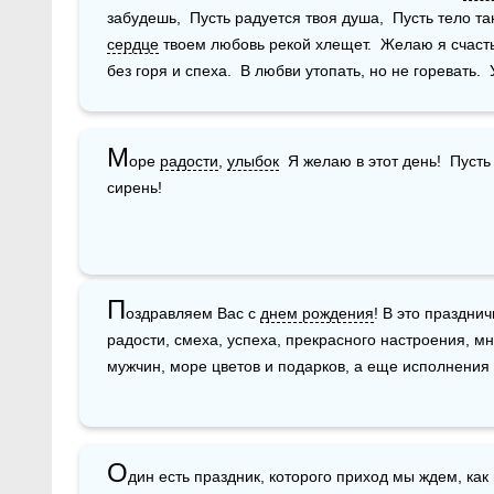
сердце
 твоем любовь рекой хлещет.  Желаю я счастья
без горя и спеха.  В любви утопать, но не горевать. 
М
оре 
радости
, 
улыбок
  Я желаю в этот день!  Пусть
сирень!
П
оздравляем Вас с 
днем рождения
! В это праздни
радости, смеха, успеха, прекрасного настроения, м
мужчин, море цветов и подарков, а еще исполнения 
О
дин есть праздник, которого приход мы ждем, как