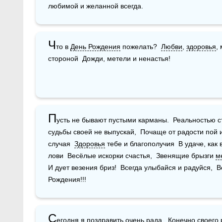
любимой и желанной всегда.
Ч
то в 
День Рождения
 пожелать?  
Любви
, 
здоровья
,
стороной  Дожди, метели и ненастья!
П
усть не бывают пустыми карманы.  Реальностью ст
судьбы своей не выпускай,  Почаще от радости пой и 
случая  
Здоровья
 тебе и благополучия  В удаче, как 
лови  Весёлые искорки счастья,  Звенящие брызги 
м
И дует везения бриз!  Всегда улыбайся и радуйся,  В
Рождения!!!
С
егодня я поздравить очень рада,  Конечно своего 