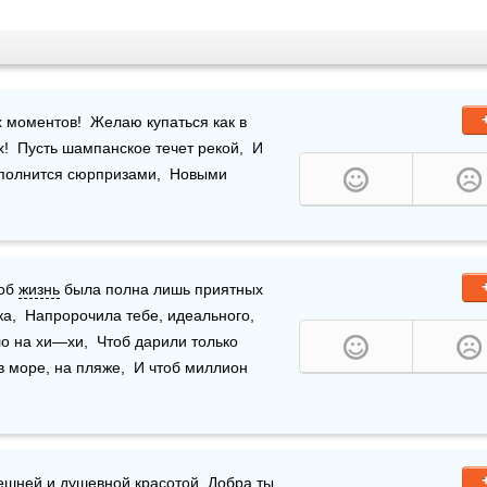
моментов!  Желаю купаться как в 
!  Пусть шампанское течет рекой,  И 
аполнится сюрпризами,  Новыми 
об 
жизнь
 была полна лишь приятных 
ка,  Напророчила тебе, идеального, 
о на хи—хи,  Чтоб дарили только 
 море, на пляже,  И чтоб миллион 
нешней и душевной 
красотой
. Добра ты 