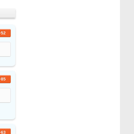
+52
+85
+63