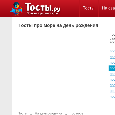
Тосты
На сва
Тосты про море на день рождения
Тос
ста
тос
пр
пр
пр
пр
пр
пр
пр
пр
пр
→
→
Тосты
На день рождения
про море