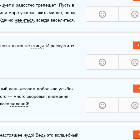
забудешь,  Пусть радуется твоя душа,  Пусть тело танцует и радостно трепещет,  Пусть в 
 и море успеха,  жить мирно, легко, 
 Удачно 
жениться
, всегда веселиться.
+
 поют в окошке 
птицы
  И распустится 
чный день желаем побольше улыбок, 
ного — много 
здоровья
, внимания 
всех 
желаний
!
 настоящее чудо! Ведь это волшебный 