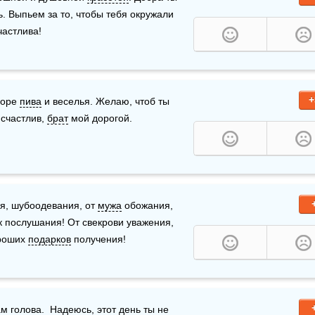
 Выпьем за то, чтобы тебя окружали 
частлива!
+
оре 
пива
 и веселья. Желаю, чтоб ты 
счастлив, 
брат
 мой дорогой.
я, шубоодевания, от 
мужа
 обожания, 
к послушания! От свекрови уважения, 
роших 
подарков
 получения!
ам
голова
.  Надеюсь, этот день ты не 