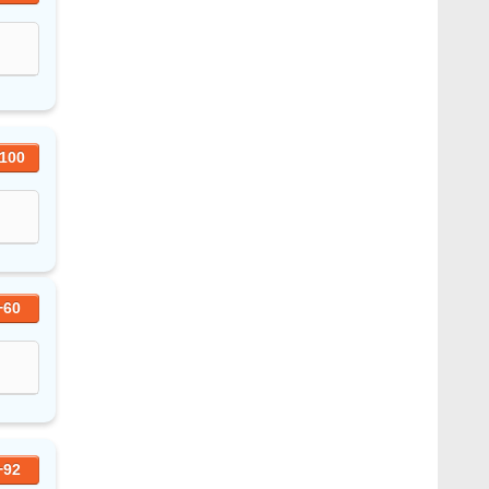
100
+60
+92