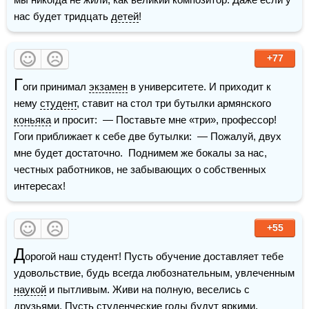
нас будет тридцать 
детей
!
+77
Г
оги принимал 
экзамен
 в университете. И приходит к 
нему 
студент
, ставит на стол три бутылки армянского 
коньяка
 и просит:  — Поставьте мне «три», профессор!  
Гоги приближает к себе две бутылки:  — Пожалуй, двух 
мне будет достаточно.  Поднимем же бокалы за нас, 
честных работников, не забывающих о собственных 
интересах!
+55
Д
орогой наш студент! Пусть обучение доставляет тебе 
удовольствие, будь всегда любознательным, увлеченным 
наукой
 и пытливым. Живи на полную, веселись с 
друзьями. Пусть студенческие годы будут яркими, 