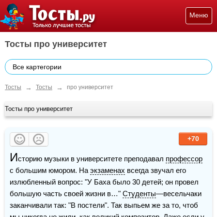
Меню
Тосты про университет
Все картегории
→
→
Тосты
Тосты
про университет
Тосты про университет
+70
И
сторию музыки в университете преподавал 
профессор
с большим юмором. На 
экзаменах
 всегда звучал его 
излюбленный вопрос: "У Баха было 30 детей; он провел 
большую часть своей жизни в…" 
Студенты
—весельчаки 
заканчивали так: "В постели". Так выпьем же за то, чтоб 
мы никогда не жили, как великий композитор. Даже если у 