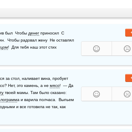
лив был  Чтобы 
денег
 приносил  С 
ин.  Чтобы радовал жену  Не оставлял 
тцом
!  Для тебя наш этот стих  
тся за стол, наливает вина, пробует 
о? Нет, это камень, а не 
мясо
!  — Да 
ту
 твоей мамы. Там было сказано: 
илограмм
а и варила полчаса.  Выпьем 
дными и все готовила не так, как 