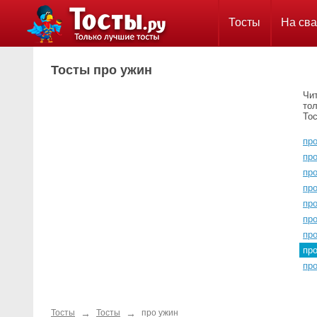
Тосты
На сва
Тосты про ужин
Чи
тол
Тос
про
пр
про
пр
пр
пр
пр
пр
пр
→
→
Тосты
Тосты
про ужин