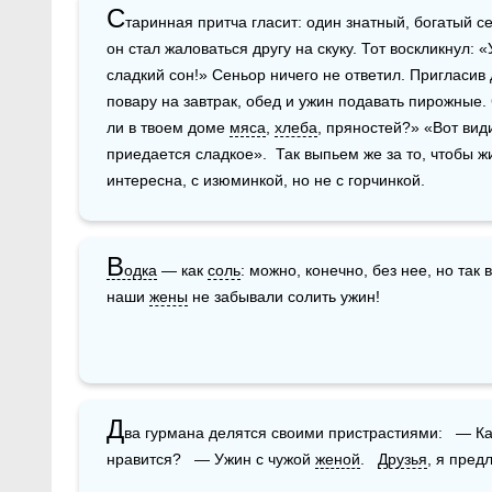
С
таринная притча гласит: один знатный, богатый с
он стал жаловаться другу на скуку. Тот воскликнул: «
сладкий сон!» Сеньор ничего не ответил. Пригласив д
повару на завтрак, обед и ужин подавать пирожные. 
ли в твоем доме 
мяса
, 
хлеба
, пряностей?» «Вот вид
приедается сладкое».  Так выпьем же за то, чтобы 
интересна, с изюминкой, но не с горчинкой. 
В
одка
 — как 
соль
: можно, конечно, без нее, но так 
наши 
жены
 не забывали солить ужин!
Д
ва гурмана делятся своими пристрастиями:   — Ка
нравится?   — Ужин с чужой 
женой
.   
Друзья
, я пред