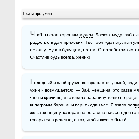
Тосты про ужин
Ч
тоб ты стал хорошим 
мужем
  Ласков, мудр, забот
радостью в 
дом
 приходил  Где тебя ждет вкусный уж
ее одну  Ну а в будущем, потом  Стал заботливым 
о
Счастлив будь всегда, жених! 
Г
олодный и злой грузин возвращается 
домой
, сади
ужин и возмущается:  — Вай, женщина, это разве мяс
что ты кричишь, я готовила баранину точно по 
рецеп
килограмм баранины варить один час. Я взяла пол
к
же за женщину, которая не оставила нас сегодня голо
говорится в рецепте, а так, чтобы вкусно было!