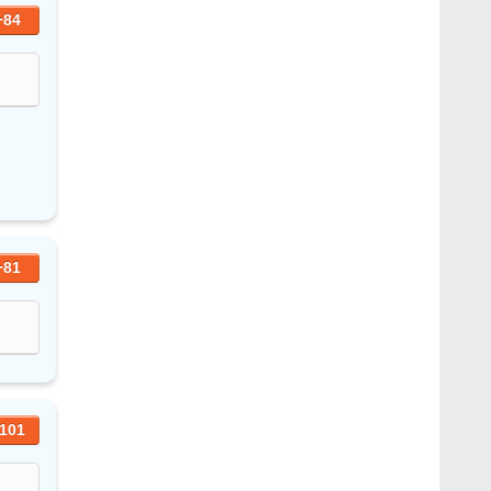
+84
+81
101