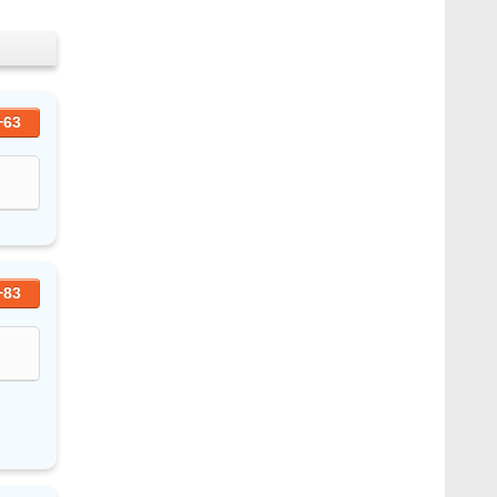
+63
+83