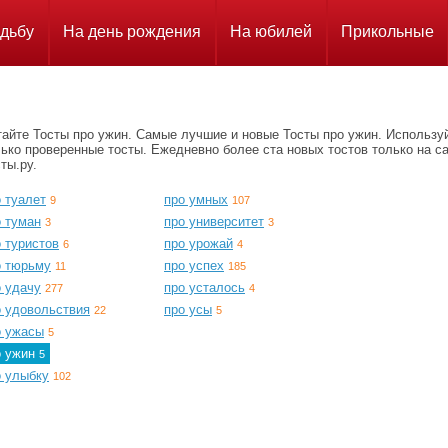
дьбу
На день рождения
На юбилей
Прикольные
тайте Тосты про ужин. Самые лучшие и новые Тосты про ужин. Использу
ько проверенные тосты. Ежедневно более ста новых тостов только на с
ты.ру.
 туалет
про умных
9
107
о туман
про университет
3
3
 туристов
про урожай
6
4
о тюрьму
про успех
11
185
о удачу
про усталось
277
4
о удовольствия
про усы
22
5
о ужасы
5
о ужин
5
о улыбку
102