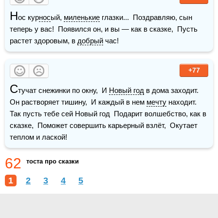
Н
ос кур
нос
ый, 
миленькие
 глазки...  Поздравляю, сын 
теперь у вас!  Появился он, и вы — как в сказке,  Пусть 
растет здоровым, в 
добрый
 час!
+77
С
тучат снежинки по окну,  И 
Новый год
 в дома заходит.  
Он растворяет тишину,  И каждый в нем 
мечту
 находит.    
Так пусть тебе сей Новый год  Подарит волшебство, как в 
сказке,  Поможет совершить карьерный взлёт,  Окутает 
теплом и лаской!  
62
тоста про сказки
1
2
3
4
5