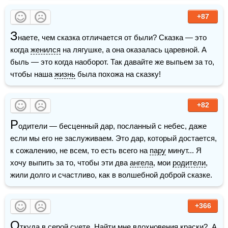
+87
З
наете, чем сказка отличается от были? Сказка — это 
когда 
женился
 на лягушке, а она оказалась царевной. А 
быль — это когда наоборот. Так давайте же выпьем за то, 
чтобы наша 
жизнь
 была похожа на сказку! 
+82
Р
одители — бесценный дар, посланный с небес, даже 
если мы его не заслуживаем. Это дар, который достается, 
к сожалению, не всем, то есть всего на 
пару
 минут... Я 
хочу выпить за то, чтобы эти два 
ангела
, мои 
родители
, 
жили долго и счастливо, как в волшебной доброй сказке.
+366
О
ткуда в серой суете  Найти мне вдохновения краски?  А 