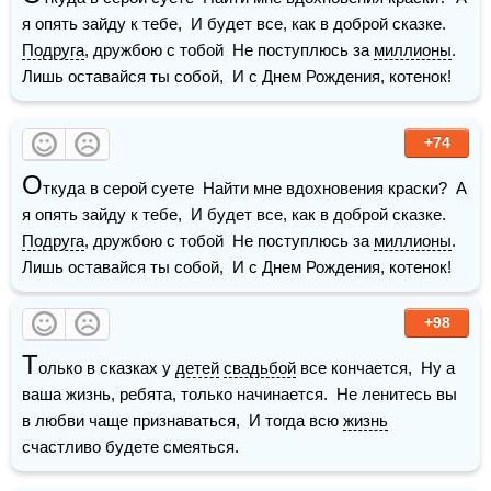
я опять зайду к тебе,  И будет все, как в доброй сказке.    
Подруга
, дружбою с тобой  Не поступлюсь за 
миллионы
.  
Лишь оставайся ты собой,  И с Днем Рождения, котенок!
+74
О
ткуда в серой суете  Найти мне вдохновения краски?  А 
я опять зайду к тебе,  И будет все, как в доброй сказке.    
Подруга
, дружбою с тобой  Не поступлюсь за 
миллионы
.  
Лишь оставайся ты собой,  И с Днем Рождения, котенок!
+98
Т
олько в сказках у 
детей
свадьбой
 все кончается,  Ну а 
ваша жизнь, ребята, только начинается.  Не ленитесь вы 
в любви чаще признаваться,  И тогда всю 
жизнь
счастливо будете смеяться.