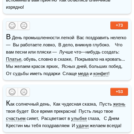
изрядно!
+73
В
 День промышленности легкой  Вас поздравить нелегко 
—  Вы работаете ловко,  В дело, вникнув глубоко.    Что 
вам песни или пляски —  Лучше что—нибудь создать:  
Платье
, обувь, словно в сказке,  Покрывало на кровать...    
Мы желаем красок ярких,  Ясных дней, больших побед,  
От судьбы иметь подарки  Слаще 
меда
 и 
конфет
!
+53
К
ак солнечный день,  Как чудесная сказка,  Пусть 
жизнь
твоя будет  Все время прекрасна!  Пусть лицо твое 
счастьем
 сияет,  Расцветают в 
улыбке
 глаза,   С Днем 
Крестин мы тебя поздравляем  И 
удачи
 желаем всегда!