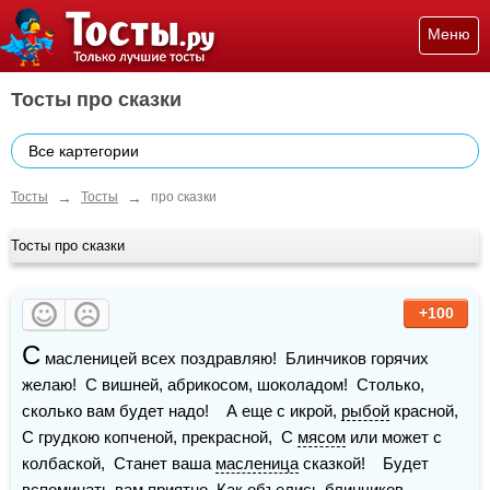
Меню
Тосты про сказки
Все картегории
→
→
Тосты
Тосты
про сказки
Тосты про сказки
+100
С
 масленицей всех поздравляю!  Блинчиков горячих 
желаю!  С вишней, абрикосом, шоколадом!  Столько, 
сколько вам будет надо!    А еще с икрой, 
рыбой
 красной,  
С грудкою копченой, прекрасной,  С 
мясом
 или может с 
колбаской,  Станет ваша 
масленица
 сказкой!    Будет 
вспоминать вам приятно  Как объелись блинчиков 