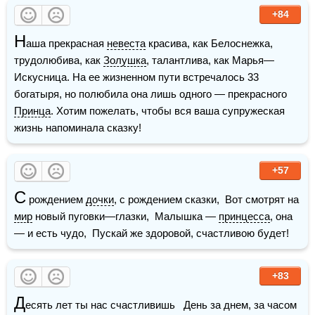
+84
Н
аша прекрасная 
невеста
 красива, как Белоснежка, 
трудолюбива, как 
Золушка
, талантлива, как Марья—
Искусница. На ее жизненном пути встречалось 33 
богатыря, но полюбила она лишь одного — прекрасного 
Принца
. Хотим пожелать, чтобы вся ваша супружеская 
жизнь напоминала сказку!
+57
С
 рождением 
дочки
, с рождением сказки,  Вот смотрят на 
мир
 новый пуговки—глазки,  Малышка — 
принцесса
, она 
— и есть чудо,  Пускай же здоровой, счастливою будет!
+83
Д
есять лет ты нас счастливишь   День за днем, за часом 