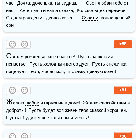
час.  Дочка, 
доченька
, ты видишь —  Свет 
любви
 тебе от 
нас!    
Ангел
 наш и наша сказка,  Колокольцев перезвон!  
С днем рожденья, дивноглазка —   
Счастья
 воплощенный 
сон!
+55
С
 днем рожденья, мое 
счастье
!  Пусть за 
окнами
ненастье,  Пусть холодный 
ветер
 дует,  Пусть снежинка 
поцелует  Тебя, 
милая
 моя,  В сказку дивную маня!
+81
Ж
елаю 
любви
 и гармонии в доме!  Желаю спокойствия и 
доброты!  Пусть будет вся жизнь твоя сказкой хорошей,  
Пусть сбудутся все твои 
сны
 и 
мечты
!
+90