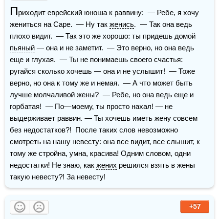
П
риходит еврейский юноша к раввину:  — Ребе, я хочу 
жениться на Саре.  — Ну так 
женись
.  — Так она ведь 
плохо видит.  — Так это же хорошо: ты придешь домой 
пьяный
 — она и не заметит.  — Это верно, но она ведь 
еще и глухая.  — Ты не понимаешь своего счастья: 
ругайся сколько хочешь — она и не услышит!  — Тоже 
верно, но она к тому же и немая.  — А что может быть 
лучше молчаливой жены?  — Ребе, но она ведь еще и 
горбатая!  — По—моему, ты просто нахал! — не 
выдерживает раввин. — Ты хочешь иметь жену совсем 
без недостатков?!  После таких слов невозможно 
смотреть на нашу невесту: она все видит, все слышит, к 
тому же стройна, умна, красива! Одним словом, одни 
недостатки! Не знаю, как 
жених
 решился взять в жены 
такую невесту?! За невесту!
+57