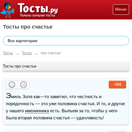
Меню
Тосты про счастье
Все картегории
→
→
Тосты
Тосты
про счастье
Тосты про счастье
+54
Э
миль Золя как—то заметил, что честность и 
порядочность — это уже половина счастья. И то, и другое 
у нашего 
именинника
 есть. Выпьем за то, чтобы у него 
была вторая половина счастья — удачливость!