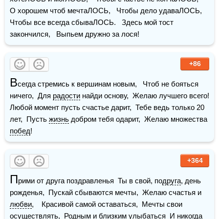
О хорошем чтоб мечтаЛОСЬ,   Чтобы дело удаваЛОСЬ,   
Чтобы все всегда сбываЛОСЬ.   Здесь мой тост 
закончился,   Выпьем дружно за лося!
+86
В
сегда стремись к вершинам новым,   Чтоб не бояться 
ничего,  Для 
радости
 найди основу,  Желаю лучшего всего!    
Любой момент пусть счастье дарит,  Тебе ведь только 20 
лет,  Пусть 
жизнь
 добром тебя одарит,  Желаю множества 
побед
!
+364
П
рими от друга поздравленья  Ты в свой, по
друга
, день 
рожденья,  Пускай сбываются мечты,  Желаю счастья и 
любви
,    Красивой самой оставаться,  Мечты свои 
осуществлять,  Родным и близким улыбаться  И никогда 