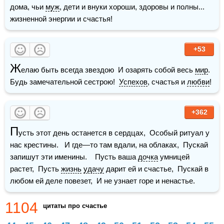
дома, чьи 
муж
, дети и внуки хороши, здоровы и полны... 
жизненной энергии и счастья!
+53
Ж
елаю быть всегда звездою  И озарять собой весь 
мир
.  
Будь замечательной сестрою!  
Успехов
, счастья и 
любви
!
+362
П
усть этот день останется в сердцах,  Особый ритуал у 
нас крестины.   И где—то там вдали, на облаках,  Пускай 
запишут эти именины.    Пусть ваша 
дочка
 умницей 
растет,  Пусть 
жизнь
удачу
 дарит ей и счастье,  Пускай в 
любом ей деле повезет,  И не узнает горе и ненастье.
1104
цитаты про счастье