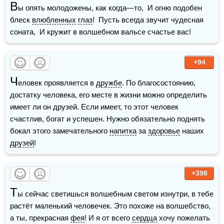
В
ы опять молодожены, как когда—то,  И огню подобен 
блеск 
влюбленных
глаз
!  Пусть всегда звучит чудесная 
соната,  И кружит в волшебном вальсе счастье вас!
+94
Ч
еловек проявляется в 
дружбе
. По благосостоянию, 
достатку человека, его месте в жизни можно определить 
имеет ли он друзей. Если имеет, то этот человек 
счастлив, богат и успешен. Нужно обязательно поднять 
бокал этого замечательного 
напитка
 за 
здоровье
 наших 
друзей
! 
+398
Т
ы сейчас светишься волшебным светом изнутри, в тебе 
растёт маленький человечек. Это похоже на волшебство, 
а ты, прекрасная 
фея
! И я от всего 
сердца
 хочу пожелать 