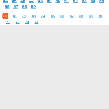
44
45
46
47
48
49
50
51
52
53
54
55
56
57
58
59
60
61
62
63
64
65
66
67
68
69
70
71
72
73
74
О проекте
Контакты
Условия использования
Политика конфиденциальности