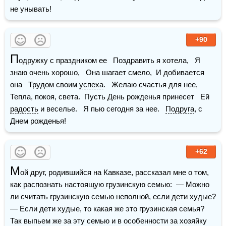
не унывать!
+90
П
одружку с праздником ее   Поздравить я хотела,   Я 
знаю очень хорошо,   Она шагает смело,  И добивается 
она   Трудом своим 
успеха
.   Желаю счастья для нее,   
Тепла, покоя, света.  Пусть День рожденья принесет   Ей 
радость
 и веселье.   Я пью сегодня за нее.   
Подруга
, с 
Днем рожденья!
+62
М
ой друг, родившийся на Кавказе, рассказал мне о том, 
как распознать настоящую грузинскую семью:  — Можно 
ли считать грузинскую семью неполной, если дети худые?  
— Если дети худые, то какая же это грузинская семья?  
Так выпьем же за эту семью и в особенности за хозяйку 