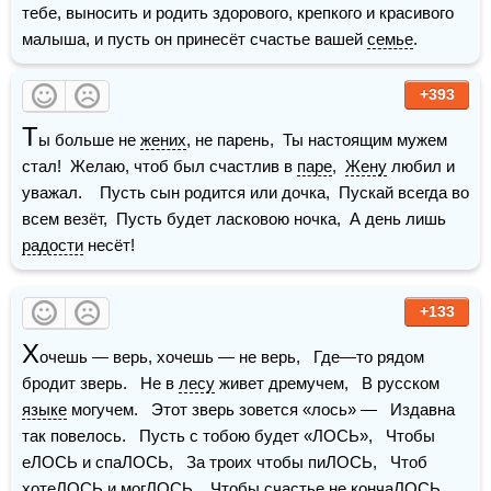
тебе, выносить и родить здорового, крепкого и красивого 
малыша, и пусть он принесёт счастье вашей 
семье
.
+393
Т
ы больше не 
жених
, не парень,  Ты настоящим мужем 
стал!  Желаю, чтоб был счастлив в 
паре
,  
Жену
 любил и 
уважал.    Пусть сын родится или дочка,  Пускай всегда во 
всем везёт,  Пусть будет ласковою ночка,  А день лишь 
радости
 несёт!
+133
Х
очешь — верь, хочешь — не верь,   Где—то рядом 
бродит зверь.   Не в 
лесу
 живет дремучем,   В русском 
языке
 могучем.   Этот зверь зовется «лось» —   Издавна 
так повелось.   Пусть с тобою будет «ЛОСЬ»,   Чтобы 
еЛОСЬ и спаЛОСЬ,   За троих чтобы пиЛОСЬ,   Чтоб 
хотеЛОСЬ и могЛОСЬ,   Чтобы счастье не кончаЛОСЬ,   