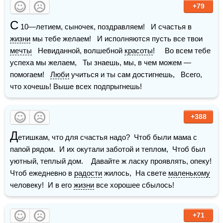
+79
С
 10—летием, сыночек, поздравляем!   И счастья в 
жизни
 мы тебе желаем!   И исполняются пусть все твои 
мечты
   Невиданной, волшебной 
красоты
!     Во всем тебе 
успеха мы желаем,   Ты знаешь, мы, в чем можем — 
помогаем!   
Люби
 учиться и ты сам достигнешь,   Всего, 
что хочешь! Выше всех подпрыгнешь!
+388
Д
етишкам, что для счастья надо?  Чтоб были мама с 
папой рядом.  И их окутали заботой и теплом,  Чтоб был 
уютный, теплый дом.    Давайте ж ласку проявлять, опеку!  
Чтоб ежедневно в 
радости
 жилось,  На свете 
маленькому
человеку!  И в его 
жизни
 все хорошее сбылось!
+71