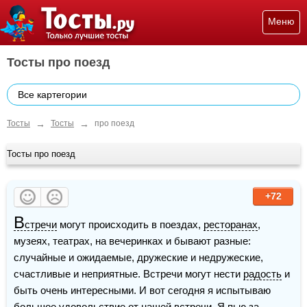
Меню
Тосты про поезд
Все картегории
→
→
Тосты
Тосты
про поезд
Тосты про поезд
+72
В
стречи
 могут происходить в поездах, 
ресторанах
, 
музеях, театрах, на вечеринках и бывают разные: 
случайные и ожидаемые, дружеские и недружеские, 
счастливые и неприятные. Встречи могут нести 
радость
 и 
быть очень интересными. И вот сегодня я испытываю 
большое удовольствие от нашей встречи. Я пью за 