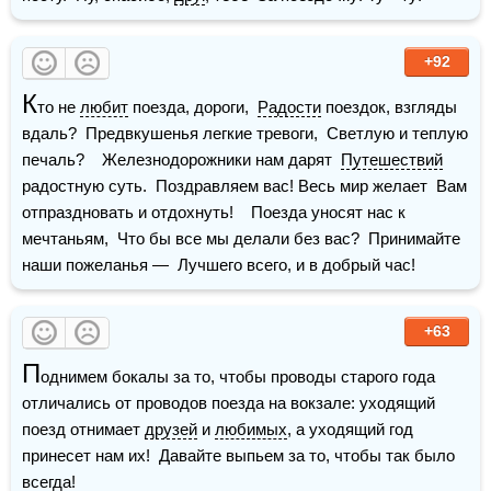
+92
К
то не 
любит
 поезда, дороги,  
Радости
 поездок, взгляды 
вдаль?  Предвкушенья легкие тревоги,  Светлую и теплую 
печаль?    Железнодорожники нам дарят  
Путешествий
радостную суть.  Поздравляем вас! Весь мир желает  Вам 
отпраздновать и отдохнуть!    Поезда уносят нас к 
мечтаньям,  Что бы все мы делали без вас?  Принимайте 
наши пожеланья —  Лучшего всего, и в добрый час!
+63
П
однимем бокалы за то, чтобы проводы старого года 
отличались от проводов поезда на вокзале: уходящий 
поезд отнимает 
друзей
 и 
любимых
, а уходящий год 
принесет нам их!  Давайте выпьем за то, чтобы так было 
всегда!