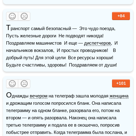
+84
Т
ранспорт самый безопасный —  Это чудо поезда,  
Пусть железные дороги  Не подводят никогда!    
Поздравляем машинистов  И еще — 
диспетчеров
,  И 
начальников вокзалов,  И простых проводников!    В 
добрый путь! Для этой цели  Все ресурсы хороши!  
Будьте счастливы, здоровы!  Поздравляем от души!
+101
О
днажды 
вечером
 на телеграф зашла молодая 
женщина
и дрожащим голосом попросился бланк. Она написала 
телеграмму на одном бланке, разорвала его, потом на 
втором — и опять разорвала. Наконец она написала 
третью телеграмму и подала ее в окошечко, попросив 
побыстрее отправить. Когда телеграмма была послана, и 