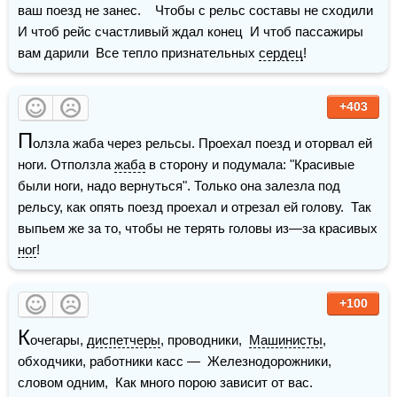
ваш поезд не занес.    Чтобы с рельс составы не сходили  
И чтоб рейс счастливый ждал конец  И чтоб пассажиры 
вам дарили  Все тепло признательных 
сердец
!
+403
П
олзла жаба через рельсы. Проехал поезд и оторвал ей 
ноги. Отползла 
жаба
 в сторону и подумала: "Красивые 
были ноги, надо вернуться". Только она залезла под 
рельсу, как опять поезд проехал и отрезал ей голову.  Так 
выпьем же за то, чтобы не терять головы из—за красивых 
ног
!
+100
К
очегары, 
диспетчеры
, проводники,  
Машинисты
, 
обходчики, работники касс —  Железнодорожники, 
словом одним,  Как много порою зависит от вас.    