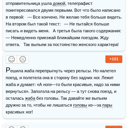
отправительница ушла 
домой
, телеграфист 
поинтересовался двумя первыми. Вот что было написано 
в первой:   — Все кончено. Не желаю тебя больше видеть.   
На втором был такой текст:   — Не пытайся больше 
писать и видеть меня.   А третья была такого содержания:   
— Немедленно приезжай ближайшим поездом. Жду 
ответа.   Так выпьем за постоянство женского характера!
+101
Р
ешила жаба перепрыгнуть через рельсы. Но налетел 
поезд, и полетела она в сторону без задних ног. Лежит 
жаба и думает: «А ноги—то были красивые, надо за ними 
вернуться». Заползла на рельсу — а тут снова поезд, и 
осталась 
жаба
 без головы. Так давайте же выпьем 
дружно за то, чтобы не лишаться 
головы
 из—за 
пары
красивых ног!