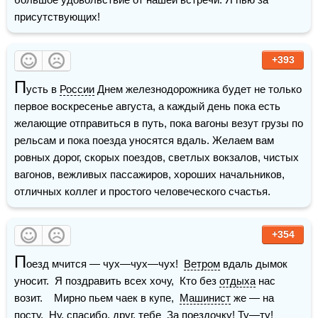
присутствующих!
+393
П
усть в 
России
 Днем железнодорожника будет не только 
первое воскресенье августа, а каждый день пока есть 
желающие отправиться в путь, пока вагоны везут грузы по 
рельсам и пока поезда уносятся вдаль. Желаем вам 
ровных дорог, скорых поездов, светлых вокзалов, чистых 
вагонов, вежливых пассажиров, хороших начальников, 
отличных коллег и простого человеческого счастья.
+354
П
оезд мчится — чух—чух—чух!  
Ветром
 вдаль дымок 
уносит.  Я поздравить всех хочу,  Кто без 
отдыха
 нас 
возит.    Мирно пьем чаек в купе,  
Машинист
 же — на 
посту.  Ну, спасибо, 
друг
, тебе  За поездочку! Ту—ту!