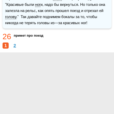
"Красивые были 
ног
и, надо бы вернуться. Но только она 
залезла на рельс, как опять прошел поезд и отрезал ей 
голову
."  Так давайте поднимем бокалы за то, чтобы 
никогда не терять головы из—за красивых ног!
26
примет про поезд
1
2
О проекте