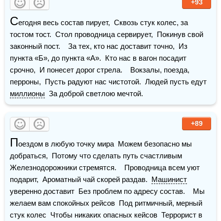
+93
С
егодня весь состав пирует,  Сквозь стук колес, за 
тостом тост.  Стол проводница сервирует,  Покинув свой 
законный пост.    За тех, кто нас доставит точно,  Из 
пункта «Б», до пункта «А».  Кто нас в вагон посадит 
срочно,  И понесет дорог стрела.    Вокзалы, поезда, 
перроны,  Пусть радуют нас чистотой.  Людей пусть едут 
миллионы
  За доброй светлою мечтой.
+89
П
оездом в любую точку мира  Можем безопасно мы 
добраться,  Потому что сделать путь счастливым  
Железнодорожники стремятся.    Проводница всем уют 
подарит,  Ароматный чай скорей раздав.  
Машинист
уверенно доставит  Без проблем по адресу состав.    Мы 
желаем вам спокойных рейсов  Под ритмичный, мерный 
стук колес  Чтобы никаких опасных кейсов  Террорист в 