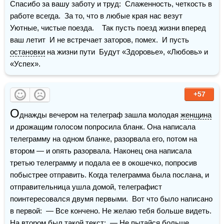
Спасибо за вашу заботу и труд:  Слаженность, четкость в 
работе всегда.  За то, что в любые края нас везут  
Уютные, чистые поезда.    Так пусть поезд жизни вперед 
ваш летит  И не встречает заторов, помех.  И пусть 
остановки
 на жизни пути  Будут «Здоровье», «Любовь» и 
«Успех».
+57
О
днажды вечером на телеграф зашла молодая 
женщина
и дрожащим голосом попросила бланк. Она написала 
телеграмму на одном бланке, разорвала его, потом на 
втором — и опять разорвала. Наконец она написала 
третью телеграмму и подала ее в окошечко, попросив 
побыстрее отправить. Когда телеграмма была послана, и 
отправительница ушла домой, телеграфист 
поинтересовался двумя первыми.  Вот что было написано 
в первой:  — Все кончено. Не желаю тебя больше видеть.  
На втором был такой текст:  — Не пытайся больше 