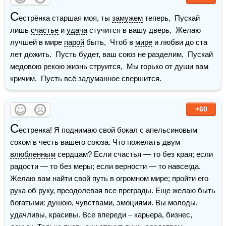
С
естрёнка старшая моя, ты 
замужем
 теперь,  Пускай 
лишь 
счастье
 и 
удача
 стучится в вашу дверь,  Желаю 
лучшей в мире 
парой
 быть,  Чтоб в 
мире
 и любви до ста 
лет дожить.  Пусть будет, ваш союз не разделим,  Пускай 
медовою рекою жизнь струится,  Мы горько от души вам 
кричим,  Пусть всё задуманное свершится. 
+60
С
естренка! Я поднимаю свой бокал с апельсиновым 
соком в честь вашего союза. Что пожелать двум 
влюбленным
 сердцам? Если счастья — то без края; если 
радости — то без меры; если верности — то навсегда. 
Желаю вам найти свой путь в огромном мире; пройти его 
рука
 об руку, преодолевая все преграды. Еще желаю быть 
богатыми: душою, чувствами, эмоциями. Вы молоды, 
удачливы, красивы. Все впереди – карьера, бизнес, 