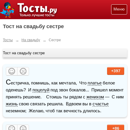
Меню
Тост на свадьбу сестре
→
→
Тосты
На свадьбу
Сестре
Тост на свадьбу сестре
+397
С
естричка, помнишь, как мечтала,  Что 
платье
 белое 
оденешь?  И 
поцелуй
 под звон бокалов...  Пришел момент 
принять решение.    Стоишь ты рядом с 
женихом
 —  С ним 
жизнь
 свою связать решила.  Вдвоем вы в 
счастье
неземном;  Желаю, чтоб так вечность длилось.
+86