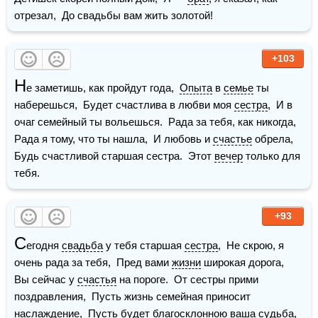
отрезал,  До свадьбы вам жить золотой!
+103
Н
е заметишь, как пройдут года,  
Опыта
 в 
семье
 ты 
наберешься,  Будет счастлива в любви моя 
сестра
,  И в 
очаг семейный ты вольешься.  Рада за тебя, как никогда,  
Рада я тому, что ты нашла,  И любовь и 
счастье
 обрела,  
Будь счастливой старшая сестра.  Этот 
вечер
 только для 
тебя. 
+93
С
егодня 
свадьба
 у тебя старшая 
сестра
,  Не скрою, я 
очень рада за тебя,  Пред вами 
жизни
 широкая дорога,  
Вы сейчас у 
счастья
 на пороге.  От сестры прими 
поздравления,  Пусть жизнь семейная приносит 
наслаждение,  Пусть будет благосклонною ваша судьба,  