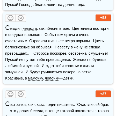
Пускай 
Господь
 благословит на долгие года. 
+53
С
егодня 
невеста
, как яблоня в мае,  Цветеньем восторги 
в сердцах вызывает.  Событием ярким и очень 
счастливым  Окрасили жизнь ее 
ветра
 порывы.  Цветы 
белоснежные он обрывая,  Невесту в жену не спеша 
превращает...    Отбрось поскорее, сестренка, смущенье!  
Пускай не пугает тебя превращенье.  Женою ты будешь 
любимой и нужной.  И ждет тебя счастье в жизни 
замужней!  И будут румяниться вскоре на ветке  
Красивые, в 
мамочку
, 
яблочки
—детки.
+87
С
естричка, как сказал один 
писатель
: "Счастливый брак 
— это долгая беседа, в конце которой покажется, что она 