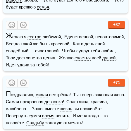
будет крепкою 
семья
.
+87
Ж
елаю я 
сестре
 любимой,  Единственной, неповторимой,  
Всегда такой же быть красивой,  Как в день свой 
свадебный — счастливой.  Чтобы супруг тебя любил,  
Твои достоинства ценил,  Желаю 
счастья
 всей 
душой
,  
Идет удача за тобой!
+71
П
оздравляю, 
милая
 сестрёнка!  Ты теперь законная жена.  
Самая прекрасная 
девчонка
!  Счастлива, красива, 
влюблена.    Знаю, вместе 
жизнь
 вы проживёте,  
Повернуть сумея 
время
 вспять,  И меня когда—то 
позовёте  
Свадьбу
 золотую отмечать!