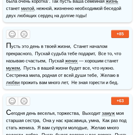
была очень коротка". Так пусть ваша семейная 
жизнь
станет 
милой
, нежной, жизненно необходимой беседой 
двух любящих сердец на долгие годы!
+85
П
усть это день в твоей жизни,  Станет началом 
прекрасного,  Пускай судьба тебе подарит,  Все то, что 
называю счастьем,  Пускай 
жених
 — хорошим станет 
мужем
,  Пусть в вашей жизни будет все, что нужно.  
Сестренка мила, родная от всей души тебе,  Желаю в 
любви
 прожить вам много лет,  Не зная горести и бед.  
+63
С
егодня день веселья, торжества,  Выходит 
замуж
 моя 
старшая сестра,  Она у нас красавица, умна,  Как раз под 
стать жениха.  Я вам супруги молодые,  Желаю много 
радости
, добра,  Пусть будет долгою у вас дорога,  Пусть 