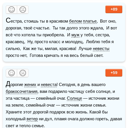
+89
С
естра, стоишь ты в красивом 
белом
платье
,  Вот оно, 
дорогая, твоё счастье.  Ты так долго этого ждала,  И вот 
всё что хотела ты приобрела.  И 
муж
 у тебя, сестра, 
красавец,  Ну, просто класс и молодец,  Люблю тебя я 
сильно,  Как же ты, милая, красива!  Лучше 
невесты
просто нет,  Готова кричать я на весь белый свет.
+59
Д
орогие 
жених
 и 
невеста
! Сегодня, в день вашего 
бракосочетания
, вам подарило частицу себя солнце, и 
эта частица — семейный очаг. 
Солнце
 — источник жизни 
на земле, семейный очаг — источник жизни семьи. 
Храните этот дорогой подарок всю жизнь. Какой бы 
холодный 
ветер
 ни дул, пламя очага должно гореть, давая 
свет и тепло семье.