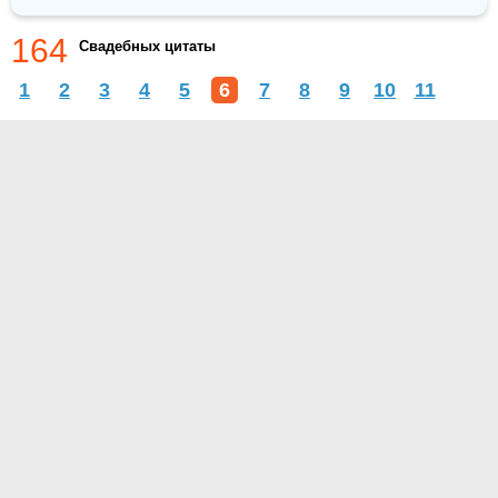
164
Свадебных цитаты
1
2
3
4
5
6
7
8
9
10
11
О проекте
Контакты
Условия использования
Политика конфиденциальности