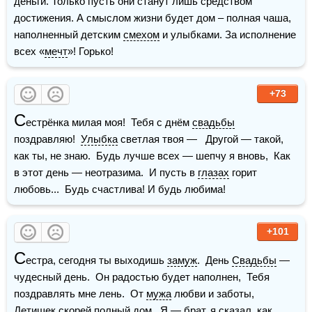
деньги. Только пусть они станут лишь средством 
достижения. А смыслом жизни будет дом – полная чаша, 
наполненный детским 
смехом
 и улыбками. За исполнение 
всех «
мечт
»! Горько!
+73
С
естрёнка милая моя!  Тебя с днём 
свадьбы
поздравляю!  
Улыбка
 светлая твоя —   Другой — такой, 
как ты, не знаю.  Будь лучше всех — шепчу я вновь,  Как 
в этот день — неотразима.  И пусть в 
глазах
 горит 
любовь...  Будь счастлива! И будь любима!
+101
С
естра, сегодня ты выходишь 
замуж
.  День 
Свадьбы
 — 
чудесный день.  Он радостью будет наполнен,  Тебя 
поздравлять мне лень.  От 
мужа
 любви и заботы,  
Детишек скорей полный дом,  Я — 
брат
, я сказал, как 