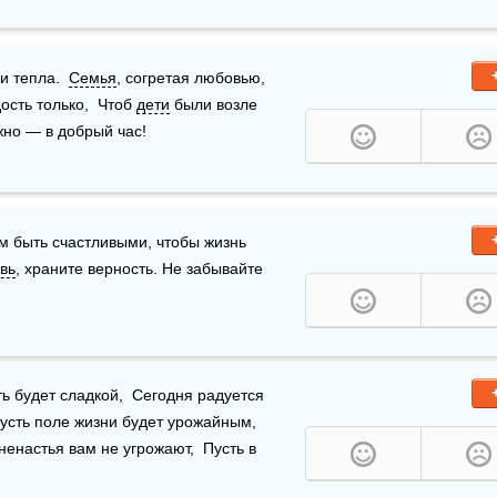
и тепла.  
Семья
, согретая любовью,  
сть только,  Чтоб 
дети
 были возле 
жно — в добрый час!
м быть счастливыми, чтобы жизнь 
вь
, храните верность. Не забывайте 
ть будет сладкой,  Сегодня радуется 
усть поле жизни будет урожайным,  
 ненастья вам не угрожают,  Пусть в 