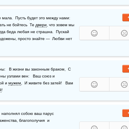
мала.  Пусть будет это между нами:  
ать не бойтесь  Те 
двери
, что зовем мы 
.  Вы вместе в гнездышке устройтесь —  Тогда беда любая не страшна.  Пускай 
лодожены, просто знайте —  Любви нет 
ы:   В жизни вы законным браком,  С 
этих пор обручены.     Вы поймете это сами,   Сплетены узлами вен:   Ваш союз и 
ой и 
мужем
,  И живите без затей!   Вам 
й
! 
и наполнял собою ваш парус 
аженства, благополучия  и 