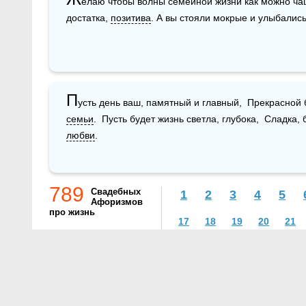
елаю чтобы волны семейной жизни как можно чащ
достатка, 
позитива
. А вы стояли мокрые и улыбались
П
семьи
любви
.
789
Свадебных
1
2
3
4
5
Афоризмов
про жизнь
17
18
19
20
21