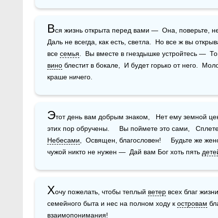
В
ся жизнь открыта перед вами —  Она, поверьте, не 
Даль не всегда, как есть, светла.  Но все ж вы открыв
все 
семья
вино
 блестит в бокале,  И будет горько от него.  Мо
краше ничего.
Э
тот день вам добрым знаком,   Нет ему земной цен
Небесами
,  Освящен, благословен!     Будьте же жен
чужой никто не нужен —  Дай вам Бог хоть пять 
дете
Х
очу пожелать, чтобы теплый 
ветер
 всех благ жизн
семейного быта и нес на полном ходу к 
островам
 бл
взаимопонимания!