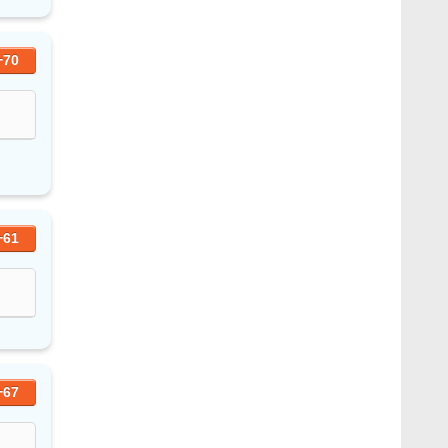
+70
+61
+67