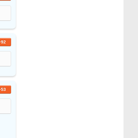
+92
+53