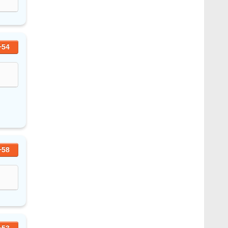
+54
+58
+53