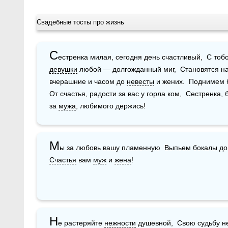
Свадебные тосты про жизнь
С
девушки
 любой — долгожданный миг,  Становятся на
вчерашние и часом до 
невесты
 и жених.  Поднимем 
От счастья, радости за вас у горла ком,  Сестренка,
за 
мужа
, любимого держись! 
М
Счастья
 вам 
муж
 и 
жена
!
Н
е растеряйте 
нежности
 душевной,  Свою судьбу не