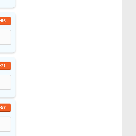
+96
+71
+57