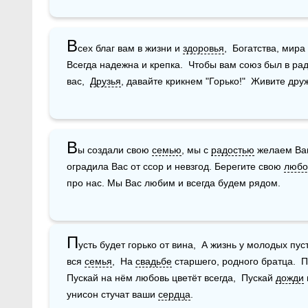
В
сех благ вам в жизни и 
здоровья
,  Богатства, мира 
Всегда надежна и крепка.  Чтобы вам союз был в радо
вас,  
Друзья
, давайте крикнем "Горько!"  Живите дру
В
ы создали свою 
семью
, мы с 
радостью
 желаем Ва
оградила Вас от ссор и невзгод. Берегите свою 
любо
про нас. Мы Вас любим и всегда будем рядом.
П
усть будет горько от вина,  А жизнь у молодых пус
вся 
семья
,  На 
свадьбе
 старшего, родного братца.  П
Пускай на нём любовь цветёт всегда,  Пускай 
дожди
унисон стучат ваши 
сердца
.