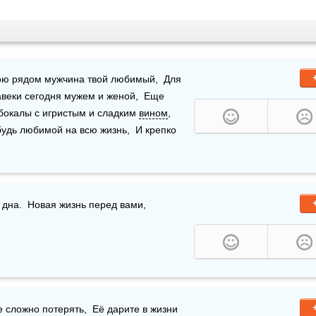
естренка милая, сегодня день счастливый,  С тобою рядом мужчина твой любимый,  Для 
веки сегодня мужем и женой,  Еще 
бокалы с игристым и сладким 
вином
,  
 будь любимой на всю жизнь,  И крепко 
ы за любовь вашу пламенную  Выпьем бокалы до дна.  Новая жизнь перед вами,  
 сложно потерять,  Её дарите в жизни 