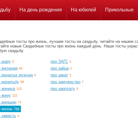
дьбу
На день рождения
На юбилей
Прикольные
дебные тосты про жизнь, лучшие тосты на свадьбу, читайте на нашем с
тайте новые Свадебные тосты про жизнь каждый день. Наши тосты украс
бую свадьбу.
о жару
про ЗАГС
5
4
о желания
про зайца
66
3
о женатых мужчин
про закат
6
3
о женитьбу
про замужество
88
7
о жениха
про зарплату
102
6
о жену
115
о женщин
74
о жизнь
789
 зависть
4