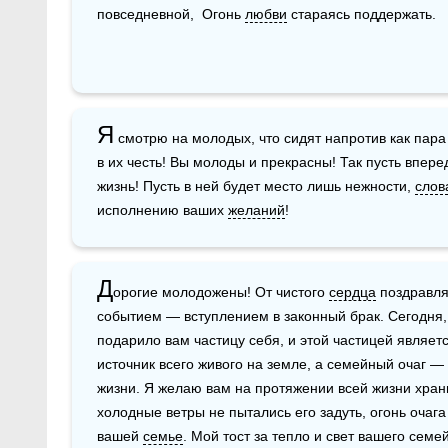
повседневной,  Огонь 
любви
 стараясь поддержать.
Я
 смотрю на молодых, что сидят напротив как пара 
в их честь! Вы молоды и прекрасны! Так пусть впере
жизнь! Пусть в ней будет место лишь нежности, 
слов
исполнению ваших 
желаний
!
Д
орогие молодожены! От чистого 
сердца
 поздравля
событием — вступлением в законный брак. Сегодня,
подарило вам частицу себя, и этой частицей являетс
источник всего живого на земле, а семейный очаг — 
жизни. Я желаю вам на протяжении всей жизни храни
холодные ветры не пытались его задуть, огонь очага 
вашей 
семье
. Мой тост за тепло и свет вашего семе