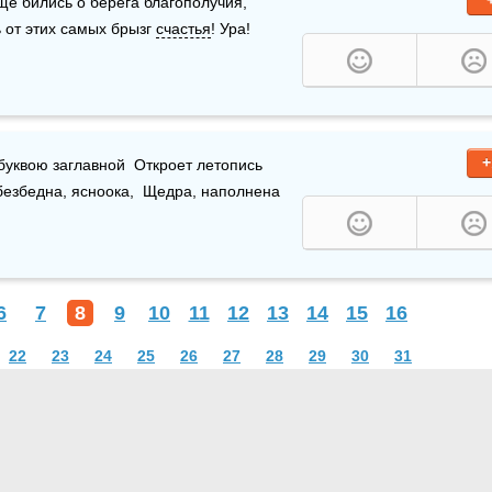
е бились о берега благополучия, 
 от этих самых брызг 
счастья
! Ура!
+
усть день ваш, памятный и главный,  Прекрасной буквою заглавной  Откроет летопись 
.  Пусть будет жизнь светла, глубока,  Сладка, безбедна, ясноока,  Щедра, наполнена 
6
7
8
9
10
11
12
13
14
15
16
22
23
24
25
26
27
28
29
30
31