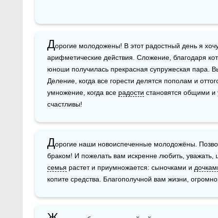
Д
орогие молодожены! В этот радостный день я хочу
арифметические действия. Сложение, благодаря кот
юноши получилась прекрасная супружеская пара. Выч
Деление, когда все горести делятся пополам и оттог
умножение, когда все 
радости
 становятся общими и 
счастливы!
Д
орогие наши новоиспеченные молодожёны. Позволь
браком! И пожелать вам искренне любить, уважать, ц
семья
 растет и приумножается: сыночками и 
дочкам
копите средства. Благополучной вам жизни, огромног
Ж