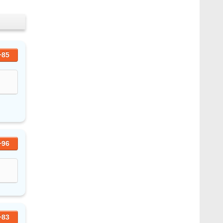
+85
+96
+83