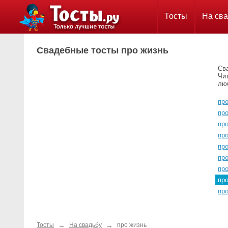
Тосты
На сва
Свадебные тосты про жизнь
Сва
Чи
лю
пр
пр
пр
пр
пр
пр
пр
пр
про
→
→
Тосты
На свадьбу
про жизнь