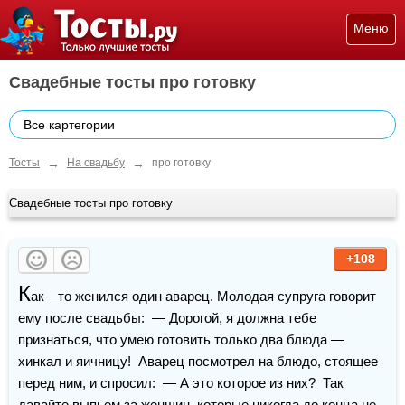
Меню
Свадебные тосты про готовку
Все картегории
→
→
Тосты
На свадьбу
про готовку
Свадебные тосты про готовку
+108
К
ак—то женился один аварец. Молодая супруга говорит 
ему после свадьбы:  — Дорогой, я должна тебе 
признаться, что умею готовить только два блюда — 
хинкал и яичницу!  Аварец посмотрел на блюдо, стоящее 
перед ним, и спросил:  — А это которое из них?  Так 
давайте выпьем за 
женщин
, которые никогда до конца не 