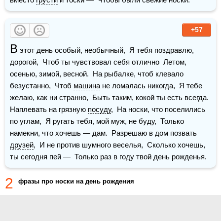
+57
В
 этот день особый, необычный,  Я тебя поздравлю, 
дорогой,  Чтоб ты чувствовал себя отлично  Летом, 
осенью, зимой, весной.  На рыбалке, чтоб клевало 
безустанно,  Чтоб 
машина
 не ломалась никогда,  Я тебе 
желаю, как ни странно,  Быть таким, кокой ты есть всегда.  
Наплевать на грязную 
посуду
,  На носки, что поселились 
по углам,  Я ругать тебя, мой муж, не буду,  Только 
намекни, что хочешь — дам.  Разрешаю в дом позвать 
друзей
,  И не против шумного веселья,  Сколько хочешь, 
ты сегодня пей —  Только раз в году твой день рожденья.
2
фразы про носки на день рождения