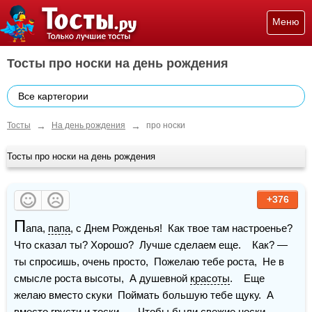
Меню
Тосты про носки на день рождения
Все картегории
→
→
Тосты
На день рождения
про носки
Тосты про носки на день рождения
+376
П
апа, 
папа
, с Днем Рожденья!  Как твое там настроенье?  
Что сказал ты? Хорошо?  Лучше сделаем еще.    Как? — 
ты спросишь, очень просто,  Пожелаю тебе роста,  Не в 
смысле роста высоты,  А душевной 
красоты
.    Еще 
желаю вместо скуки  Поймать большую тебе щуку.  А 
вместо 
грусти
 и тоски —  Чтобы были свежие носки.