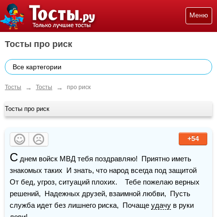
Меню
Тосты про риск
Все картегории
→
→
Тосты
Тосты
про риск
Тосты про риск
+54
С
 днем войск МВД тебя поздравляю!  Приятно иметь 
знакомых таких  И знать, что народ всегда под защитой  
От бед, угроз, ситуаций плохих.    Тебе пожелаю верных 
решений,  Надежных друзей, взаимной любви,  Пусть 
служба идет без лишнего риска,  Почаще 
удачу
 в руки 
лови!