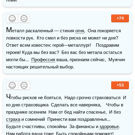
+74
М
еталл раскаленный — стихия 
огня
,  Она покоряется 
ловкости рук.  Кто смел и без риска не может ни дня?  
Ответ всем известен: герой—металлург!    Поздравим 
героев! Куда мы без вас?  Без вас без метала остаться 
могли бы...  
Профессия
 ваша, признаем сейчас,  Мужчин 
настоящих решительный выбор.
+53
Ч
тобы рисков не бояться,  Надо срочно страховаться  И 
ко дню страховщика  Сделать все наверняка,    Чтобы в 
празднике осеннем  Нам от бед найти спасенье,  И без 
страха
 и сомнений  Принести вам поздравленья...    
Будьте счастливы, спокойны  За финансы и 
здоровье
.  
Нам работа ваша тоже  Быть спокойными поможет!