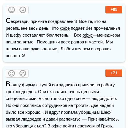
+85
С
екретари, примите поздравленья!  Все те, кто на 
ресепшене весь день,  Кто 
кофе
 подает без промедленья  
И шефу составляет бюллетень.    Все 
офис
—менеджеры 
наши занятые,  Помощники всех рангов и мастей,  Мы 
ценим ваши руки золотые,  Любви желаем и хороших 
новостей!
+71
В
 одну фирму с кучей сотрудников приняли на работу 
трех людоедов. Они оказались очень ценными 
специалистами. Было только одно «но» — людоедство. 
Но они поклялись сотрудников не трогать. Две недели 
было все хорошо... И вдруг пропала уборщица! Шеф 
вызвал людоедов и давай распекать:  — Признавайтесь, 
кто уборщицу съел? В офис войти невозможно! Грязь, 