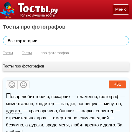
Меню
Тосты про фотографов
Все картегории
→
→
Тосты
Тосты
про фотографов
Тосты про фотографов
+51
П
овар
 любит горячо, пожарник — пламенно, фотограф — 
моментально, кондитер — сладко, часовщик — минутно, 
адвокат
 — красноречиво, банщик — жарко, спринтер — 
стремительно, врач — смертельно, сумасшедший — 
безумно, а дураки, вроде меня, любят крепко и долго. За 
любовь!