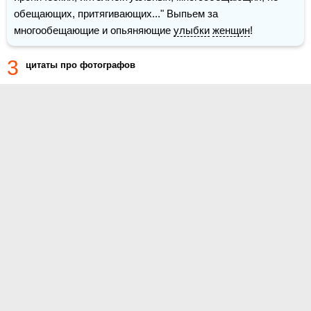
обещающих, притягивающих..." Выпьем за 
многообещающие и опьяняющие 
улыбки
женщин
! 
3
цитаты про фотографов
О проекте
Контакты
Условия использования
Политика конфиденциальности