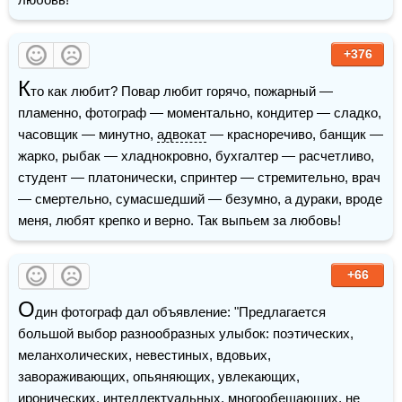
+376
К
то как любит? Повар любит горячо, пожарный — 
пламенно, фотограф — моментально, кондитер — сладко, 
часовщик — минутно, 
адвокат
 — красноречиво, банщик — 
жарко, рыбак — хладнокровно, бухгалтер — расчетливо, 
студент — платонически, спринтер — стремительно, врач 
— смертельно, сумасшедший — безумно, а дураки, вроде 
меня, любят крепко и верно. Так выпьем за любовь!
+66
О
дин фотограф дал объявление: "Предлагается 
большой выбор разнообразных улыбок: поэтических, 
меланхолических, невестиных, вдовьих, 
завораживающих, опьяняющих, увлекающих, 
иронических, интеллектуальных, многообещающих, не 