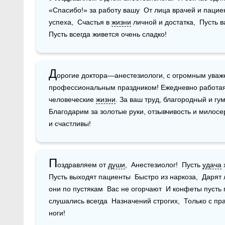
«Спасибо!» за работу вашу  От лица врачей и пациен
успеха,  Счастья в 
жизни
 личной и достатка,  Пусть 
Пусть всегда живется очень сладко!
Д
орогие доктора—анестезиологи, с огромным уваже
профессиональным праздником! Ежедневно работая 
человеческие 
жизни
. За ваш труд, благородный и гу
Благодарим за золотые руки, отзывчивость и милосе
и счастливы!
П
оздравляем от 
души
,  Анестезиолог!  Пусть 
удача
 
Пусть выходят пациенты  Быстро из наркоза,  Дарят л
они по пустякам  Вас не огорчают  И конфеты пусть п
слушались всегда  Назначений строгих,  Только с п
ноги!