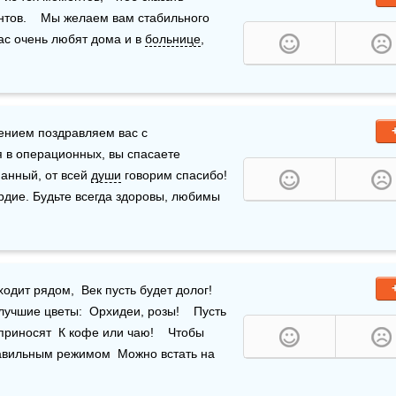
тов.    Мы желаем вам стабильного 
вас очень любят дома и в 
больнице
,  
нием поздравляем вас с 
в операционных, вы спасаете 
манный, от всей 
души
 говорим спасибо! 
рдие. Будьте всегда здоровы, любимы 
ходит рядом,  Век пусть будет долог!    
учшие цветы:  Орхидеи, розы!    Пусть 
риносят  К кофе или чаю!    Чтобы 
равильным режимом  Можно встать на 