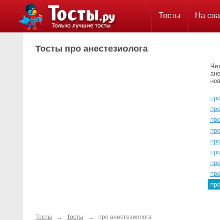
Тосты
На сва
Тосты про анестезиолога
Чи
ан
нов
пр
пр
пр
про
пр
пр
пр
про
пр
→
→
Тосты
Тосты
про анестезиолога