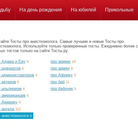
дьбу
На день рождения
На юбилей
Прикольные
тайте Тосты про анестезиолога. Самые лучшие и новые Тосты про
естезиолога. Используйте только проверенные тосты. Ежедневно более с
ых тостов только на сайте Тосты.ру.
о Адама и Еву
про армию
9
19
о адвокатов
про армян
6
9
о администраторов
про Африку
4
3
 актеров
про баб
6
11
о альпинизм
про бабочек
4
5
о американцев
5
о Америку
4
 ангела
112
о анестезиолога
5