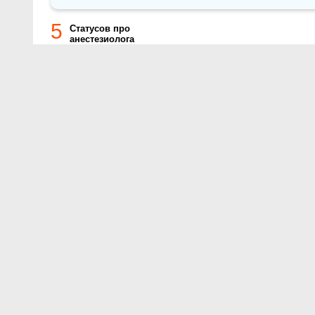
5
Статусов про
анестезиолога
О проекте
Контакты
Условия использования