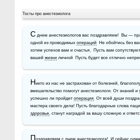
Тосты про анестезиолога
С
 днем анестезиологов вас поздравляем!  Вы — пр
одной из проводимых 
операций
  Не обойтись без ва
хотим успехов вам и счастья,  Пусть вам сопутствуют
вашей 
жизни
 личной  Пусть будет все отлично непр
Н
икто из нас не застрахован от болезней, благопол
вмешательство помогут анестезиологи. От знаний и 
успешно ли пройдет 
операция
. От всей души поздр
здоровье
, станут наградой за вашу сложную и ответ
П
оздравляем с днем анестезиолога!  И сейчас один 