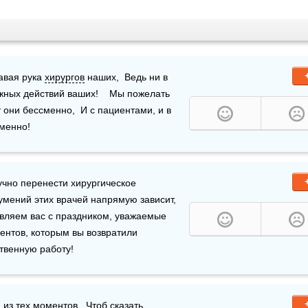
авая рука 
хирургов
 наших,  Ведь ни в 
жных действий ваших!    Мы пожелать 
 они бессменно,  И с пациентами, и в 
еменно!
учно перенести хирургическое 
умений этих врачей напрямую зависит, 
авляем вас с праздником, уважаемые 
мастера своего дела! Пусть благодарные слова пациентов, которым вы возвратили 
ственную работу!
из тех моментов,  Чтоб сказать 