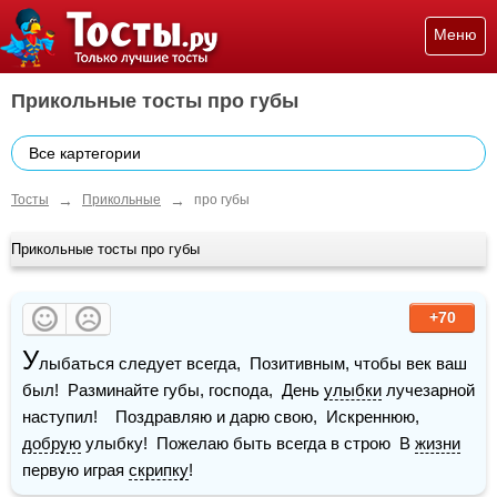
Меню
Прикольные тосты про губы
Все картегории
→
→
Тосты
Прикольные
про губы
Прикольные тосты про губы
+70
У
лыбаться следует всегда,  Позитивным, чтобы век ваш 
был!  Разминайте губы, господа,  День 
улыбки
 лучезарной 
наступил!    Поздравляю и дарю свою,  Искреннюю, 
добрую
 улыбку!  Пожелаю быть всегда в строю  В 
жизни
первую играя 
скрипку
!