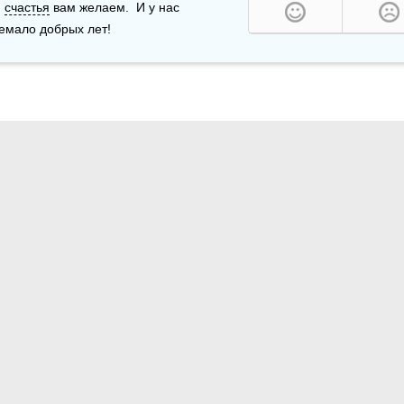
, 
счастья
 вам желаем.  И у нас 
немало добрых лет!