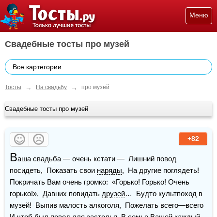
Меню
Свадебные тосты про музей
Все картегории
→
→
Тосты
На свадьбу
про музей
Свадебные тосты про музей
+82
В
аша 
свадьба
 — очень кстати —  Лишний повод 
посидеть,  Показать свои 
наряды
,  На другие поглядеть!  
Покричать Вам очень громко:  «Горько! Горько! Очень 
горько!»,  Давних повидать 
друзей
…  Будто культпоход в 
музей!  Выпив малость алкоголя,  Пожелать всего—всего  
И чтоб был повод для застолья  В 
семье
 Вашей каждый 