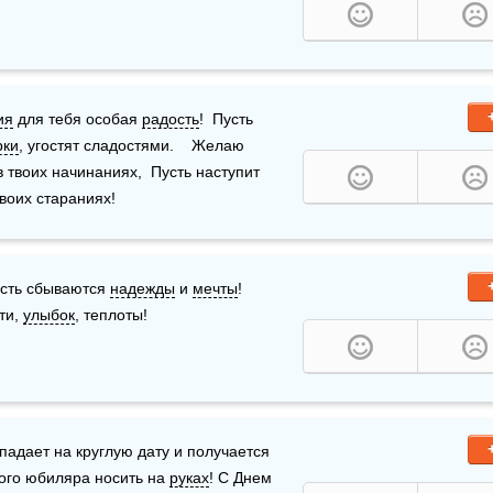
ия
 для тебя особая 
радость
!  Пусть 
рки
, угостят сладостями.    Желаю 
твоих начинаниях,  Пусть наступит 
воих стараниях!
сть сбываются 
надежды
 и 
мечты
!  
ти, 
улыбок
, теплоты!
падает на круглую дату и получается 
ого юбиляра носить на 
руках
! С Днем 