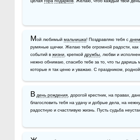
целая 
гора
подарков
. Желаю, чтоб каждый твой день
М
ой любимый 
мальчишка
! Поздравляю тебя с 
днем
румяные щечки. Желаю тебе огромной радости, как 
событий в 
жизни
, крепкой 
дружбы
, любви и исполне
нежно обнимаю, спасибо тебе за то, что ты даришь м
которые я так ценю и уважаю. С праздником, родной
В
день рождения
, дорогой крестник, на правах, да
благословить тебя на удачу и добрые дела, на нежн
радостную и счастливую жизнь. Пусть судьба неуст