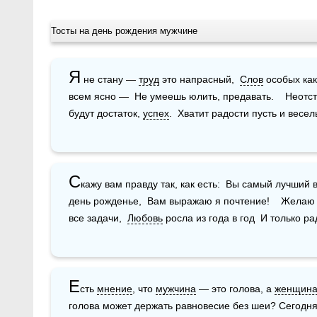
Тосты на день рождения мужчине
Я
 не стану — 
труд
 это напрасный,  
Слов
 особых как
всем ясно —  Не умеешь юлить, предавать.    Неотст
будут достаток, 
успех
.  Хватит радости пусть и весель
С
кажу вам правду так, как есть:  Вы самый лучший в
день рожденье,  Вам выражаю я почтение!    Желаю
все задачи,  
Любовь
 росла из года в год  И только р
Е
сть 
мнение
, что 
мужчина
 — это голова, а 
женщин
голова может держать равновесие без шеи? Сегодня,