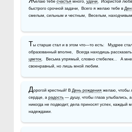
Ж
елаю тебе 
счастья
 много, 
удачи
,  Искристой любв
быстрого срочной задачи,  Всего я желаю тебе в 
Ден
смелым, сильным и честным,  Веселым, находчивым
Т
ы старше стал и в этом что—то есть:   Мудрее ста
образованный вполне,   Всегда находишь рассказать, 
цветок
,   Весьма упрямый, словно стебелек...   А мне 
своенравный, но лишь мной любим.
Д
орогой крестный! В 
День рождения
 желаю, чтобы
сердце, а 
радость
 — душу, чтобы глаза улыбались, а
никогда не подводит, дела приносят успех, каждый м
надеждами.