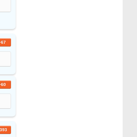
+67
+60
393