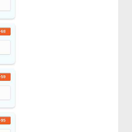
+68
+59
+95