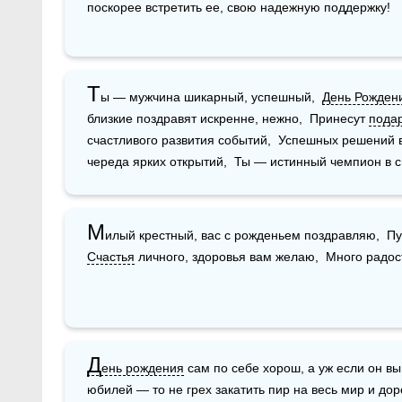
поскорее встретить ее, свою надежную поддержку!
Т
ы — мужчина шикарный, успешный,  
День Рожден
близкие поздравят искренне, нежно,  Принесут 
пода
счастливого развития событий,  Успешных решений в 
череда ярких открытий,  Ты — истинный чемпион в с
М
илый крестный, вас с рожденьем поздравляю,  Пу
Счастья
 личного, здоровья вам желаю,  Много радос
Д
ень рождения
 сам по себе хорош, а уж если он вы
юбилей — то не грех закатить пир на весь мир и дор