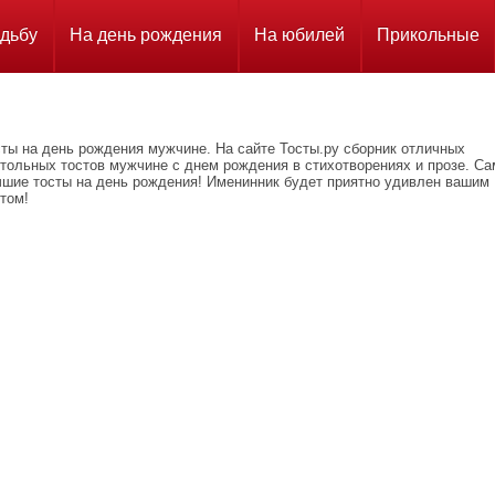
дьбу
На день рождения
На юбилей
Прикольные
сты на день рождения мужчине. На сайте Тосты.ру сборник отличных
стольных тостов мужчине с днем рождения в стихотворениях и прозе. С
чшие тосты на день рождения! Именинник будет приятно удивлен вашим
том!