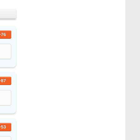
+76
+87
+53