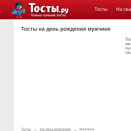
Тосты
На сва
Тосты на день рождения мужчине
То
за
лу
тос
→
→
Тосты
На день рождения
Мужчине