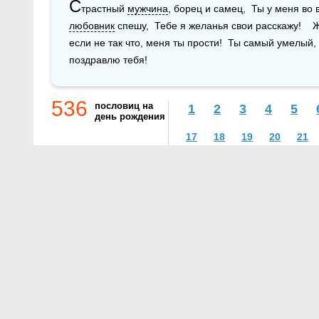
С
трастный 
мужчина
любовник
 спешу,  Тебе я желанья свои расскажу!   
если не так что, меня ты прости!  Ты самый умелый, 
поздравлю тебя!
536
пословиц на
1
2
3
4
5
день рождения
17
18
19
20
21