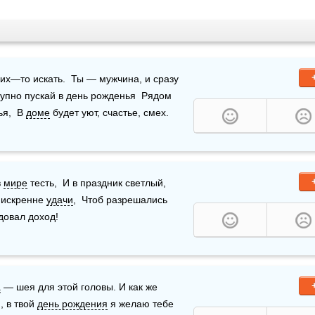
их—то искать.  Ты — мужчина, и сразу 
упно пускай в день рожденья  Рядом 
я,  В 
доме
 будет уют, счастье, смех.
 
мире
 тесть,  И в праздник светлый, 
 искренне 
удачи
,  Чтоб разрешались 
адовал доход!
а
 — шея для этой головы. И как же 
 в твой 
день рождения
 я желаю тебе 