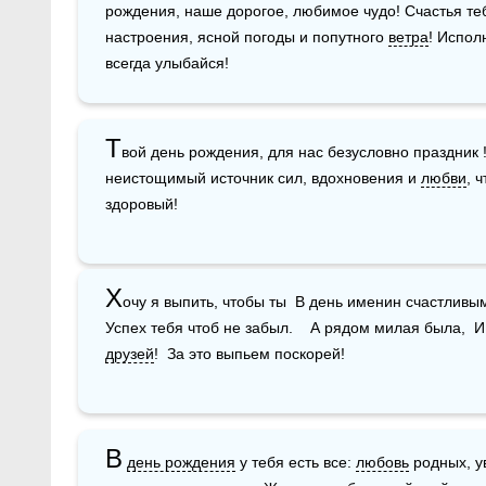
рождения, наше дорогое, любимое чудо! Счастья теб
настроения, ясной погоды и попутного 
ветра
! Испол
всегда улыбайся! 
Т
вой день рождения, для нас безусловно праздник !
неистощимый источник сил, вдохновения и 
любви
, 
здоровый!
Х
очу я выпить, чтобы ты  В день именин счастливы
друзей
!  За это выпьем поскорей!
В
день рождения
 у тебя есть все: 
любовь
 родных, 