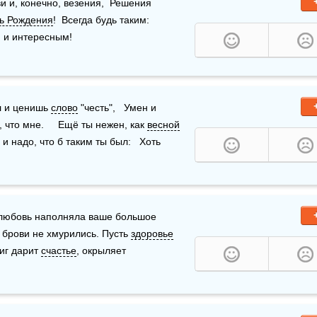
и и, конечно, везения,  Решения 
ь Рождения
!  Всегда будь таким: 
 и интересным!
л и ценишь 
слово
 "честь",   Умен и 
что мне.     Ещё ты нежен, как 
весной
и надо, что б таким ты был:   Хоть 
 любовь наполняла ваше большое 
 брови не хмурились. Пусть 
здоровье
иг дарит 
счастье
, окрыляет 