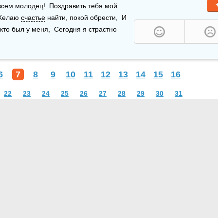
, борец и самец,  Ты у меня во всем молодец!  Поздравить тебя мой 
 Желаю 
счастье
 найти, покой обрести,  И 
кто был у меня,  Сегодня я страстно 
6
7
8
9
10
11
12
13
14
15
16
22
23
24
25
26
27
28
29
30
31