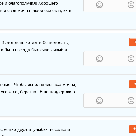
е и благополучия! Хорошего 
няй свои 
мечты
, люби без оглядки и 
 В этот день хотим тебе пожелать, 
что бы ты всегда был счастливый и 
м был,  Чтобы исполнялись все 
мечты
,  
Успех тебя чтоб не забыл.    А рядом милая была,  И уважала, берегла.  Еще поддержки от 
+
уважение 
друзей
, улыбки, веселье и 