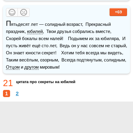
+69
П
ятьдесят лет — солидный возраст,  Прекрасный 
праздник, 
юбилей
,  Твои друзья собрались вместе,  
Скорей бокалы всем налей!    Подымем их за юбиляра,  И 
пусть живёт ещё сто лет,  Ведь он у нас совсем не старый,  
Он знает юности секрет!    Хотим тебя всегда мы видеть,  
Таким весёлым, озорным,  Всегда подтянутым, солидным,  
Отцом
 и 
другом
 мировым!
21
цитата про секреты на юбилей
1
2