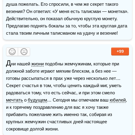
душа пожелать. Его спросили, в чем же секрет такого 
везения? Он ответил: «У меня есть талисман — монетка». 
Действительно, он показал обычную круглую монету. 
Предлагаю поднять бокалы за то, чтобы эта круглая дата 
стала твоим личным талисманом на удачу и везение!
+99
Д
ни нашей 
жизни
 подобны жемчужинам, которые при 
должной заботе играют мягким блеском, а без нее — 
готовы рассыпаться в прах уже через несколько лет… 
Секрет счастья в том, чтобы ценить каждый миг, уметь 
радоваться тому, что есть сейчас, и при этом смело 
мечтать
 о 
будущем
… Сегодня мы отмечаем ваш 
юбилей
, 
и к горячему поздравлению для вас я хочу также 
прибавить пожелание жить именно так, собирая из 
крупных жемчужин счастливых дней настоящее 
сокровище долгой жизни.