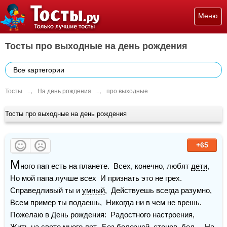
Меню
Тосты про выходные на день рождения
Все картегории
→
→
Тосты
На день рождения
про выходные
Тосты про выходные на день рождения
+65
М
ного пап есть на планете.  Всех, конечно, любят 
дети
,  
Но мой папа лучше всех  И признать это не грех.    
Справедливый ты и 
умный
,  Действуешь всегда разумно,  
Всем пример ты подаешь,  Никогда ни в чем не врешь.    
Пожелаю в День рождения:  Радостного настроения,  
Жить на свете много лет,  Без болезней, стонов, бед.    На 