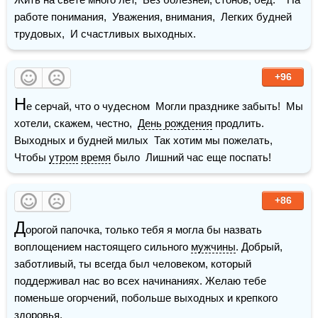
работе понимания,  Уважения, внимания,  Легких будней 
трудовых,  И счастливых выходных.
+96
Н
е серчай, что о чудесном  Могли празднике забыть!  Мы 
хотели, скажем, честно,  
День рождения
 продлить.    
Выходных и будней милых  Так хотим мы пожелать,  
Чтобы 
утром
время
 было  Лишний час еще поспать!
+86
Д
орогой папочка, только тебя я могла бы назвать 
воплощением настоящего сильного 
мужчины
. Добрый, 
заботливый, ты всегда был человеком, который 
поддерживал нас во всех начинаниях. Желаю тебе 
поменьше огорчений, побольше выходных и крепкого 
здоровья
.