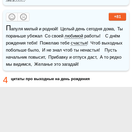
+81
П
апуля милый и родной!  Целый день сегодня дома,  Ты 
пораньше убежал  Со своей 
любимой
 работы!    С днём 
рождения тебя!  Пожелаю тебе 
счастья
!  Чтоб выходных 
побольше было,  И не знал чтоб ты ненастья!    Пусть 
начальник повысит,  Прибавку и отпуск даст,  А то редко 
мы видимся,  Желанье это загадай!
4
цитаты про выходные на день рождения