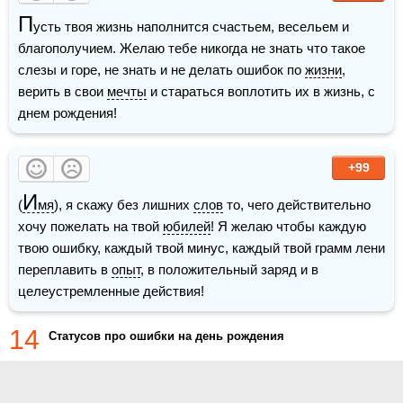
П
усть твоя жизнь наполнится счастьем, весельем и 
благополучием. Желаю тебе никогда не знать что такое 
слезы и горе, не знать и не делать ошибок по 
жизни
, 
верить в свои 
мечты
 и стараться воплотить их в жизнь, с 
днем рождения!
+99
И
(
мя
), я скажу без лишних 
слов
 то, чего действительно 
хочу пожелать на твой 
юбилей
! Я желаю чтобы каждую 
твою ошибку, каждый твой минус, каждый твой грамм лени 
переплавить в 
опыт
, в положительный заряд и в 
целеустремленные действия!
14
Статусов про ошибки на день рождения