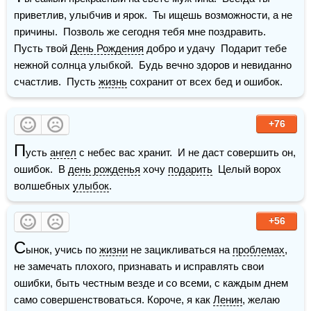
приветлив, улыбчив и ярок.  Ты ищешь возможности, а не 
причины.  Позволь же сегодня тебя мне поздравить.    
Пусть твой 
День Рождения
 добро и удачу  Подарит тебе 
нежной солнца улыбкой.  Будь вечно здоров и невиданно 
счастлив.  Пусть 
жизнь
 сохранит от всех бед и ошибок.
+76
П
усть 
ангел
 с небес вас хранит.  И не даст совершить он, 
ошибок.  В 
день рожденья
 хочу 
подарить
  Целый ворох 
волшебных 
улыбок
.
+56
С
ынок, учись по 
жизни
 не зацикливаться на 
проблемах
, 
не замечать плохого, признавать и исправлять свои 
ошибки, быть честным везде и со всеми, с каждым днем 
само совершенствоваться. Короче, я как 
Ленин
, желаю 