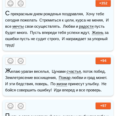
+352
С
 прекрасным днем рожденья поздравляя,  Хочу тебе 
сегодня пожелать  Стремиться к цели, курса не меняя,  И 
все 
мечты
 свои осуществлять.  Любви и 
радости
 пусть 
будет много.  Пусть впереди тебя успехи ждут,  
Жизнь
 за 
ошибки пусть не судит строго,  И награждает за упорный 
труд!
+94
Ж
елаю ураган веселья,  Цунами 
счастья
, поток побед,  
Землетрясение восхищения,  
Пожар
 любви и град монет.    
И эти бедствия, поверь,  По 
жизни
 принесут улыбку.  Не 
бойся совершить ошибку!  Иди вперед и все проверь.
+97
П