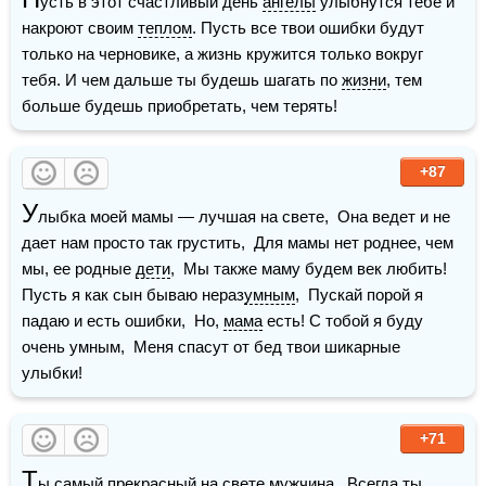
усть в этот счастливый день 
ангелы
 улыбнутся тебе и 
накроют своим 
теплом
. Пусть все твои ошибки будут 
только на черновике, а жизнь кружится только вокруг 
тебя. И чем дальше ты будешь шагать по 
жизни
, тем 
больше будешь приобретать, чем терять!
+87
У
лыбка моей мамы — лучшая на свете,  Она ведет и не 
дает нам просто так грустить,  Для мамы нет роднее, чем 
мы, ее родные 
дети
,  Мы также маму будем век любить!  
Пусть я как сын бываю нераз
умным
,  Пускай порой я 
падаю и есть ошибки,  Но, 
мама
 есть! С тобой я буду 
очень умным,  Меня спасут от бед твои шикарные 
улыбки!
+71
Т
ы самый прекрасный на свете мужчина.  Всегда ты 