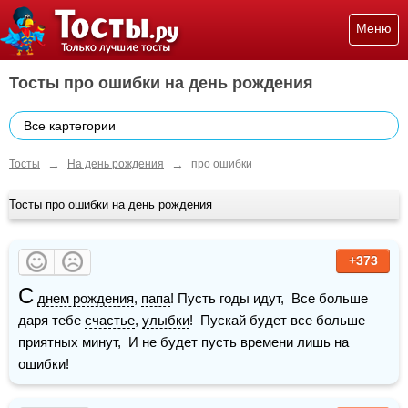
Меню
Тосты про ошибки на день рождения
Все картегории
→
→
Тосты
На день рождения
про ошибки
Тосты про ошибки на день рождения
+373
С
днем рождения
, 
папа
! Пусть годы идут,  Все больше 
даря тебе 
счастье
, 
улыбки
!  Пускай будет все больше 
приятных минут,  И не будет пусть времени лишь на 
ошибки!