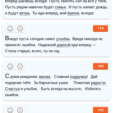
вперед шагаешь всегда!  Пусть хватить сил на все у тебя,  
Пусть рядом навечно будет 
семья
,  И пусть капает дождь, 
и будут 
ветра
,  Ты иди вперед, мой 
братик
, всегда!
+74
В
округ пусть сегодня сияют 
улыбки
,  Вреда никогда не 
приносят ошибки.  Надежной 
дорогой
 иди вперед —  
Стала старше, всего, ты на год.
+60
С
 днем рождения, 
милая
,   Славная 
подружка
!   Дай 
подергаю тебя   За бархатные ушки.     Пожелаю 
радости
,   
Счастья
 и улыбок,   Быть всегда на высоте,   Избегать 
ошибок.
+52