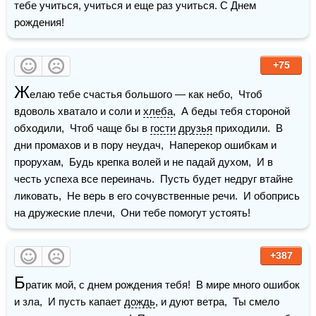
тебе учиться, учиться и еще раз учиться. С Днем 
рождения!
+75
Ж
елаю тебе счастья большого — как небо,  Чтоб 
вдоволь хватало и соли и 
хлеба
,  А беды тебя стороной 
обходили,  Чтоб чаще бы в 
гости
друзья
 приходили.  В 
дни промахов и в пору неудач,  Наперекор ошибкам и 
прорухам,  Будь крепка волей и не падай духом,  И в 
честь успеха все переиначь.  Пусть будет недруг втайне 
ликовать,  Не верь в его сочувственные речи.  И обопрись 
на дружеские плечи,  Они тебе помогут устоять!
+387
Б
ратик мой, с днем рождения тебя!  В мире много ошибок 
и зла,  И пусть капает 
дождь
, и дуют ветра,  Ты смело 