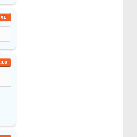
+61
100