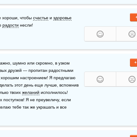
е хороши, чтобы 
счастье
 и 
здоровье
о 
радости
 несли!
+
ажно, шумно или скромно, в узком 
вых друзей — пропитан радостными 
 хорошим настроением! Я предлагаю 
делать этот день еще лучше, вспомнив 
лько твоих 
желаний
 исполнилось! 
 поступков! Я не преувеличу, если 
желаю тебе так же украшать и все 