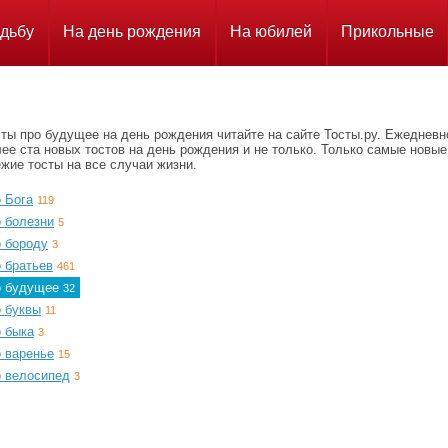
дьбу
На день рождения
На юбилей
Прикольные
ты про будущее на день рождения читайте на сайте Тосты.ру. Ежедневн
ее ста новых тостов на день рождения и не только. Только самые новые
жие тосты на все случаи жизни.
 Бога
119
о болезни
5
о бороду
3
 братьев
461
о будущее
32
о буквы
11
о быка
3
о варенье
15
о велосипед
3