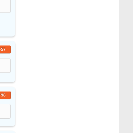
+57
+98