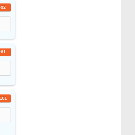
+92
+81
101