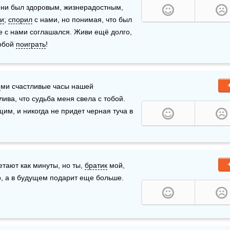
ени был здоровым, жизнерадостным, 
чи
; 
спорил
 с нами, но понимая, что был 
е с нами соглашался. Живи ещё долго, 
обой 
поиграть
!
и
ми счастливые часы нашей 
тлива, что судьба меня свела с тобой. 
м, и никогда не придет черная туча в 
тают как минуты, но ты, 
братик
 мой, 
о, а в будущем подарит еще больше. 