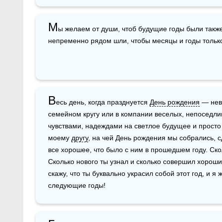
М
ы желаем от души, чтоб будущие годы были такж
непременно рядом шли, чтобы месяцы и годы тольк
В
есь день, когда празднуется 
День рождения
 — нев
семейном кругу или в компании веселых, непоседли
чувствами, надеждами на светлое будущее и просто
моему 
другу
, на чей День рождения мы собрались, с
все хорошее, что было с ним в прошедшем году. Ско
Сколько нового ты узнал и сколько совершил хороших
скажу, что ты буквально украсил собой этот год, и я 
следующие годы! 