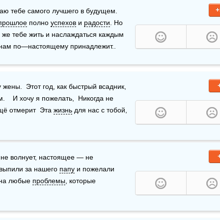
+
ю тебе самого лучшего в будущем. 
прошлое
 полно 
успехов
 и 
радости
. Но 
же тебе жить и наслаждаться каждым 
 нам по—настоящему принадлежит..
ены.  Этот год, как быстрый всадник,  
   И хочу я пожелать,  Никогда не 
ещё отмерит  Эта 
жизнь
 для нас с тобой,  
 не волнует, настоящее — не 
 выпили за нашего 
папу
 и пожелали 
 на любые 
проблемы
, которые 