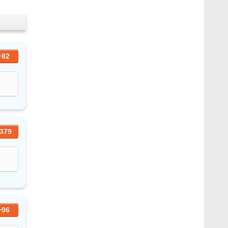
+82
379
+96