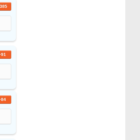
385
+91
+84