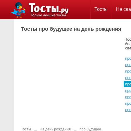
Тосты
На сва
Тосты про будущее на день рождения
Тос
бол
све
про
пр
пр
про
пр
пр
пр
пр
пр
→
→
Тосты
На день рождения
про будущее