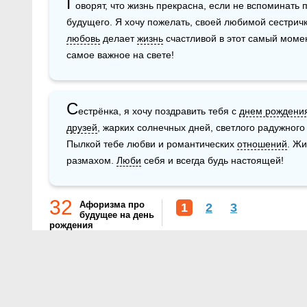
Г
оворят, что жизнь прекрасна, если не вспоминать 
будущего. Я хочу пожелать, своей любимой сестричк
любовь
 делает 
жизнь
 счастливой в этот самый моме
самое важное на свете!
С
естрёнка, я хочу поздравить тебя с 
днем рождени
друзей
, жарких солнечных дней, светлого радужного 
Пылкой тебе любви и романтических 
отношений
. Жи
размахом. 
Люби
 себя и всегда будь настоящей!
32
Афоризма про
1
2
3
будущее на день
рождения