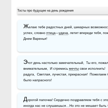
Тосты про будущее на день рождения
Ж
елаю тебе радостных дней, шикарных возможност
успех, словно 
птица
—
удача
, летит впереди тебя, п
Днем Варенья!
Э
тот день настолько замечательный,  Ты его, пожал
внимательным,  И стремись 
мечты
 свои исполнить!   
радуга,  Светлая, лучистая, прекрасная!  Пожелаем б
было напрасного!
Д
орогой папочка! Сердечно поздравляем тебя с этой
иногда нас не слушаешься…Но это не мешает быть 