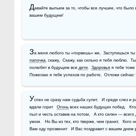
Д
авайте выпьем за то, чтобы все лучшее, что было 
вашем будущем!
З
папочка
, скажу,  Скажу, как сильно я тебя люблю.  Ты
полюбят в будущем все 
дети
.  
Здоровья
 я тебе тоже
Пожелаю я тебе успехов по работе,  Отложи сейчас 
У
спех не сразу нам судьба сулит.   И среди слез и ра
вдали горит   
Огонь
 всех наших будущих побед.   Кто
пыл и честь оставив на потом,   А кто силен — всего
умом.   Но Вы из тех, кто тверже, чем гранит,   Кого 
Вам оду прозвенит   И Вас поздравит с вашим днем 