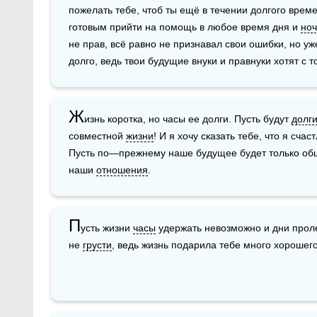
пожелать тебе, чтоб ты ещё в течении долгого врем
готовым прийти на помощь в любое время дня и 
но
не прав, всё равно не признавал свои ошибки, но уж
долго, ведь твои будущие внуки и правнуки хотят с т
Ж
изнь коротка, но часы ее долги. Пусть будут 
долг
совместной 
жизни
! И я хочу сказать тебе, что я счас
Пусть по—прежнему наше будущее будет только общи
наши 
отношения
.
П
усть жизни 
часы
 удержать невозможно и дни проле
не 
грусти
, ведь жизнь подарила тебе много хорошег