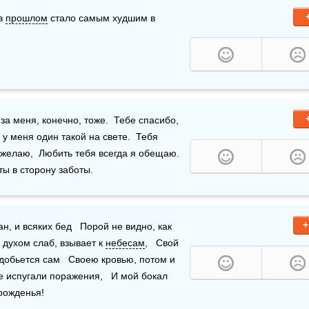
в 
прошлом
 стало самым худшим в 
а меня любого ты «порвешь» же,  Заступишься ты за меня, конечно, тоже.  Тебе спасибо, 
 у меня один такой на свете.  Тебя 
 желаю,  Любить тебя всегда я обещаю.  
ты в сторону заботы.
+
н, и всяких бед   Порой не видно, как 
 духом слаб, взывает к 
небесам
,   Свой 
 добьется сам   Своею кровью, потом и 
не испугали поражения,   И мой бокал 
рожденья!