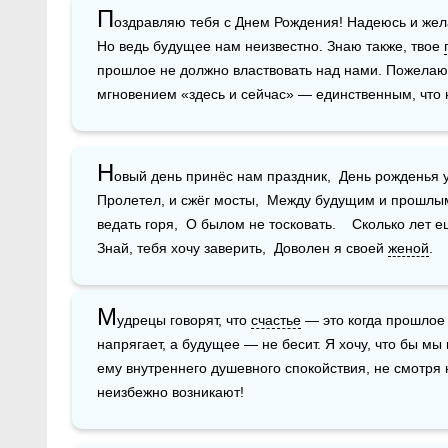
П
оздравляю тебя с Днем Рождения! Надеюсь и жела
Но ведь будущее нам неизвестно. Знаю также, твое 
прошлое не должно властвовать над нами. Пожелаю 
мгновением «здесь и сейчас» — единственным, что
Н
овый день принёс нам праздник,  День рожденья у ж
Пролетел, и сжёг мосты,  Между будущим и прошлым. 
ведать горя,  О былом не тосковать.    Сколько лет 
Знай, тебя хочу заверить,  Доволен я своей 
женой
.
М
удрецы говорят, что 
счастье
 — это когда прошлое
напрягает, а будущее — не бесит. Я хочу, что бы мы
ему внутреннего душевного спокойствия, не смотря
неизбежно возникают!