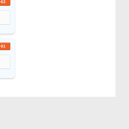
+63
+81